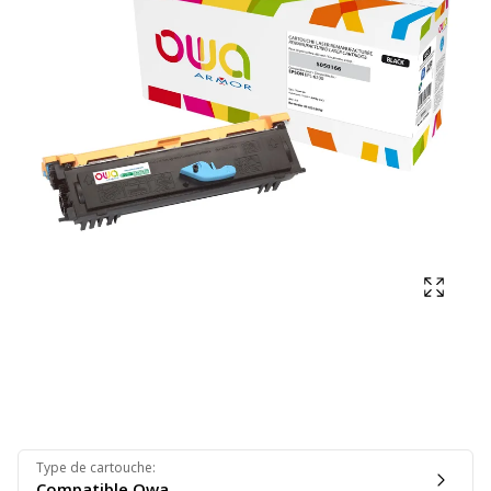
Affich
Type de cartouche
:
Compatible Owa