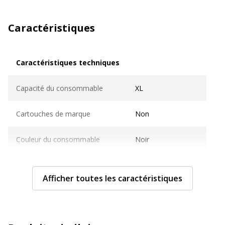
Caractéristiques
Caractéristiques techniques
Caractéristiques techniques
Capacité du consommable
XL
Cartouches de marque
Non
Couleur du consommable
Noir
Couverture du cycle d'utilisation
ISO/IEC 19752
Afficher toutes les caractéristiques
Nombre de pages imprimables
60000 pages
Compatible avec technologie
Laser