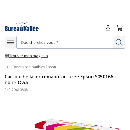
Me connecte
Panie
Re
Afficher la navigation
Trouver mon magasin
Toners compatibles Epson
Cartouche laser remanufacturée Epson S050166 -
noir - Owa
Ref.
79410808