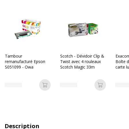
Tambour
Scotch - Dévidoir Clip &
Exacom
remanufacturé Epson
Twist avec 4 rouleaux
Boîte 
S051099 - Owa
Scotch Magic 33m
carte l
mm - d
différe
Ajouter au panier
Ajouter au p
Description