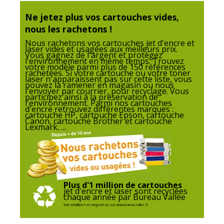
Ne jetez plus vos cartouches vides,
Code barre maitre
3112539607142
nous les rachetons !
Nous rachetons vos cartouches jet d'encre et
laser vides et usagées aux meilleurs prix.
Marque
OWA
Vous gagnez de l'argent et protégez
l'environnement en même temps. Trouvez
votre modèle parmi plus de 150 références
rachetées. Si votre cartouche ou votre toner
Référence produit fabricant
K12305OW
laser n'apparaissent pas sur cette liste, vous
pouvez la ramener en magasin ou nous
l'envoyer par courrier, pour recyclage. Vous
Divers
participez ainsi à la préservation de
l'environnement. Parmi nos cartouches
Divers
d'encre retrouvez différentes marques :
cartouche HP, cartouche Epson, cartouche
Canon, cartouche Brother et cartouche
Lexmark, ...
Compatibilité
Epson EPL 6200
,
6200DT
,
détaillée du produit
6200DTN
,
6200E
,
6200L
,
6200N
Consommables
Pack de 1
inclus
Plus d'1 million de cartouches
jet d'encre et laser sont recyclées
chaque année par Bureau Vallée
Cartouches de
Epson C13S050166
Voir conditions en magasin ou sur www.bureau-vallee.fr
marque
équivalentes