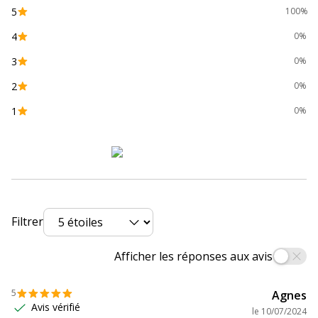
Code barre maitre
3112539618339
5
100%
4
Marque
OWA
0%
3
0%
Référence produit fabricant
K15728OW
2
0%
Divers
1
0%
Divers
Compatibilité détaillée
HP Color LaserJet Pro MFP
du produit
M176n
,
MFP M177fw
Consommables inclus
Pack de 1
Filtrer
Cartouches de
HP CF350A
marque équivalentes
Afficher les réponses aux avis
Informations sur les services
Informations sur les services
5
Agnes
Avis vérifié
le
10/07/2024