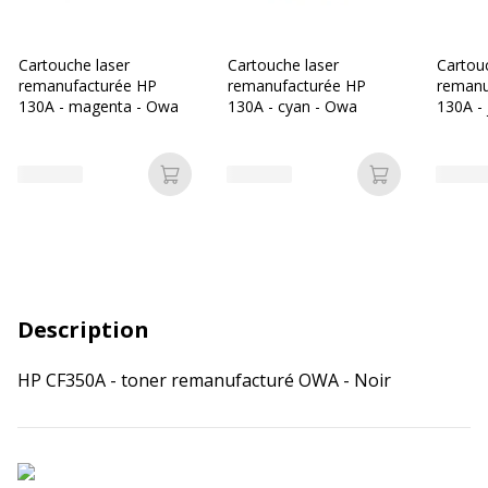
Cartouche laser
Cartouche laser
Cartou
remanufacturée HP
remanufacturée HP
remanu
130A - magenta - Owa
130A - cyan - Owa
130A -
Ajouter au panier
Ajouter au p
Description
HP CF350A - toner remanufacturé OWA - Noir