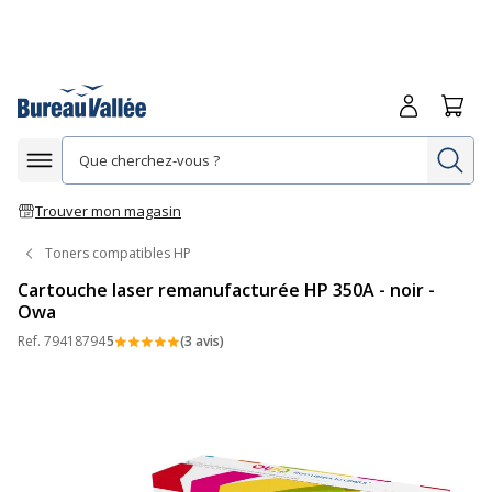
Me connecte
Panie
Re
Afficher la navigation
Trouver mon magasin
Toners compatibles HP
Cartouche laser remanufacturée HP 350A - noir -
Owa
Ref.
79418794
5
(3 avis)