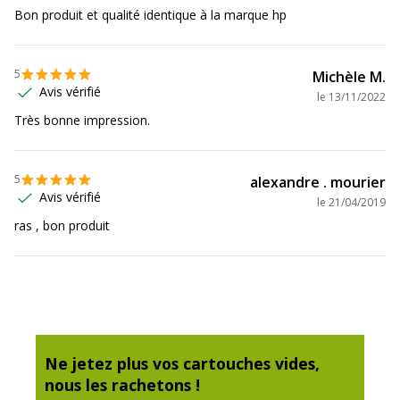
Etat du produit
Produit Remanufacturé
Bon produit et qualité identique à la marque hp
Données logistiques
Données logistiques
5
Michèle M.
Avis vérifié
le
13/11/2022
Quantité emballée
1
Très bonne impression.
5
alexandre . mourier
Avis vérifié
le
21/04/2019
ras , bon produit
Ne jetez plus vos cartouches vides,
nous les rachetons !