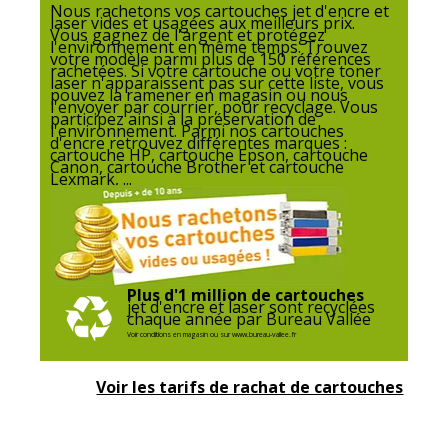
Nous rachetons vos cartouches jet d'encre et
laser vides et usagées aux meilleurs prix.
Vous gagnez de l'argent et protégez
l'environnement en même temps. Trouvez
votre modèle parmi plus de 150 références
rachetées. Si votre cartouche ou votre toner
laser n'apparaissent pas sur cette liste, vous
pouvez la ramener en magasin ou nous
l'envoyer par courrier, pour recyclage. Vous
participez ainsi à la préservation de
l'environnement. Parmi nos cartouches
d'encre retrouvez différentes marques :
cartouche HP, cartouche Epson, cartouche
Canon, cartouche Brother et cartouche
Lexmark, ...
Plus d'1 million de cartouches
jet d'encre et laser sont recyclées
chaque année par Bureau Vallée
Voir conditions en magasin ou sur www.bureau-vallee.fr
Voir les tarifs de rachat de cartouches