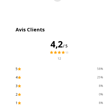
Type de cartouche
Marque
Avis Clients
Divers
4,2
/5
Divers
Compatibilité
HP Color LaserJet Pro M25
détaillée du
MFP M277c6
,
MFP M277d
12
produit
5
58%
Consommables
Pack de 1
inclus
4
25%
3
8%
2
0%
1
8%
Données logistiques