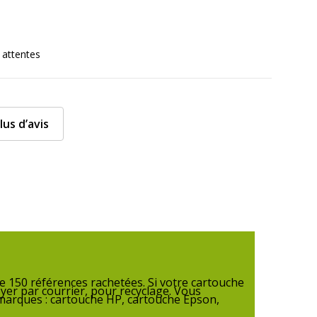
550 g
 attentes
lus d’avis
 150 références rachetées. Si votre cartouche
yer par courrier, pour recyclage. Vous
 marques : cartouche HP, cartouche Epson,