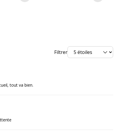
rvices
Filtrer
vices
Produit Neuf
ueil, tout va bien.
ttente