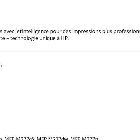
s avec JetIntelligence pour des impressions plus profession
nte – technologie unique à HP.
2n, MFP M277c6, MFP M277dw, MFP M277n