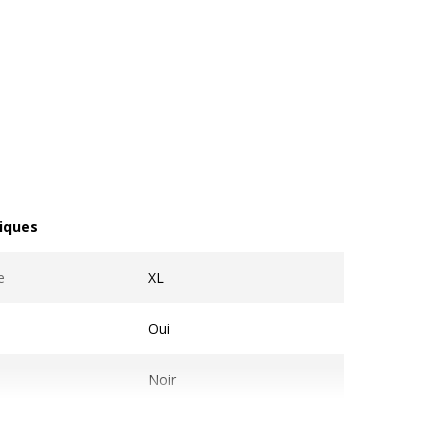
iques
ques
e
XL
Oui
Noir
sation
ISO/IEC 19798