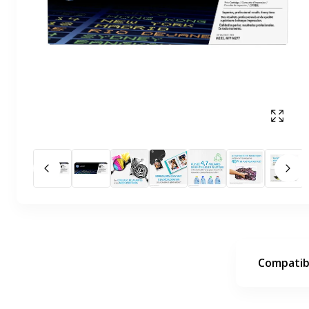
Affich
Slide précédent
Slid
Compatibi