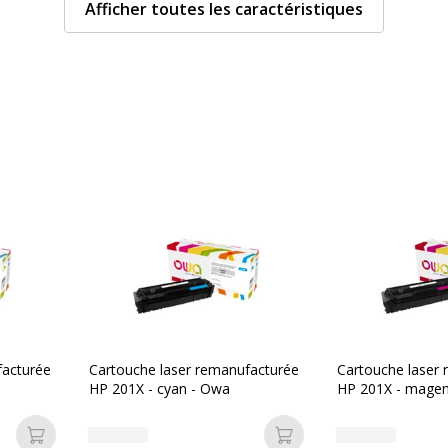
Afficher toutes les caractéristiques
Nombre de pages imprim
Compatible avec technolo
Type de consommable
Données d'identificati
Données d'identification
les d'impression
Code barre maitre
s
Marque
facturée
Cartouche laser remanufacturée
Cartouche laser
HP 201X - cyan - Owa
HP 201X - magen
Référence produit fabrica
Ajouter au panier
Ajouter au panier