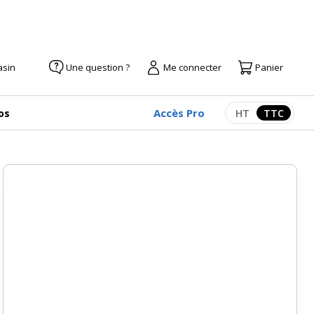
asin
Une question ?
Me connecter
Panier
Accès Pro
os
HT
TTC
Afficher les pr
Afficher