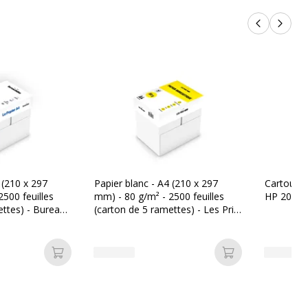
Produits p
Produi
 (210 x 297
Papier blanc - A4 (210 x 297
Cartouche
500 feuilles
mm) - 80 g/m² - 2500 feuilles
HP 201X -
ettes) - Bureau
(carton de 5 ramettes) - Les Prix
Mini
Ajouter au panier
Ajouter au pan