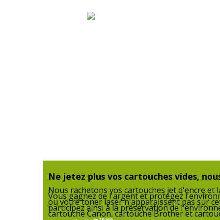
Données logistiques
Hauteur emballée
Largeur emballée
Poids emballé
Profondeur emballée
Quantité emballée
Ne jetez plus vos cartouches vides, nous
Nous rachetons vos cartouches jet d'encre et la
Vous gagnez de l'argent et protégez l'enviro
ou votre toner laser n'apparaissent pas sur ce
participez ainsi à la préservation de l'enviro
cartouche Canon, cartouche Brother et cartouc