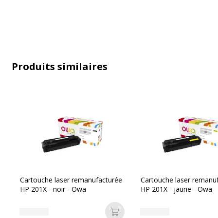
Produits similaires
Caractéristiques générales
Caractéristiques générales
Catégorie d'accessoire
Consommab
Catégorie de consommable
Cartouche
Cartouche laser remanufacturée
Cartouche laser remanu
HP 201X - noir - Owa
HP 201X - jaune - Owa
Couleur de l'article
Noir
Ajouter au panier