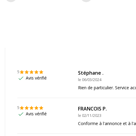
Informations sur les se
Informations sur les ser
2dn
,
M252dw
,
M252n
,
Etat du produit
w
,
MFP M277n
5
Stéphane .
Avis vérifié
le
06/03/2024
Rien de particulier. Service acc
5
FRANCOIS P.
Avis vérifié
le
02/11/2023
Conforme à l'annonce et à l'a
Dimensions et poids