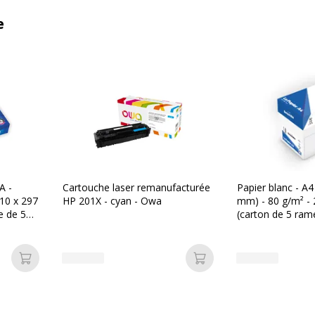
e
A -
Cartouche laser remanufacturée
Papier blanc - A4
210 x 297
HP 201X - cyan - Owa
mm) - 80 g/m² - 2
e de 500
(carton de 5 ram
Vallée
Ajouter au panier
Ajouter au panier