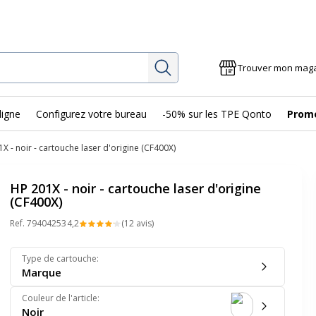
Rechercher
Trouver mon mag
ligne
Configurez votre bureau
-50% sur les TPE Qonto
Prom
X - noir - cartouche laser d'origine (CF400X)
HP 201X - noir - cartouche laser d'origine
(CF400X)
Ref.
79404253
4,2
(12 avis)
Type de cartouche
:
Marque
Couleur de l'article
:
Noir