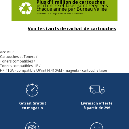
Consommables
Pack de 1
Plus d'1 million de cartouches
jet d'encre et laser sont recyclées
inclus
chaque année par Bureau Vallée
Voir conditions en magasin ou sur www.bureau-vallee.fr
Cartouches de
HP CF413A
marque
Voir les tarifs de rachat de cartouches
équivalentes
Données logistiques
Données logistiques
Accueil
Cartouches et Toners
Toners compatibles
Quantité emballée
1
Toners compatibles HP
HP 410A - compatible UPrint H.410AM - magenta - cartouche laser
Retrait Gratuit
Livraison offerte
en magasin
à partir de 29€