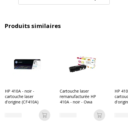
Compatible avec technologie
Laser
Technologie d'impression
Laser
Produits similaires
Type de consommable
Cartouche de toner
Contenance en ml
45 g
Caractéristiques générales
Caractéristiques générales
Catégorie d'accessoire
Consommables
d'impression
HP 410A - noir -
Cartouche laser
HP 410
cartouche laser
remanufacturée HP
cartouc
Catégorie de
Cartouches
d'origine (CF410A)
410A - noir - Owa
d'origi
consommable
Ajouter au panier
Ajouter au p
Couleur de l'article
Magenta