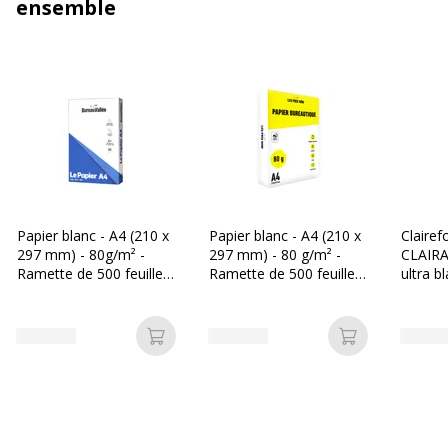
ensemble
Papier blanc - A4 (210 x
Papier blanc - A4 (210 x
Clairef
297 mm) - 80g/m² -
297 mm) - 80 g/m² -
CLAIRA
Ramette de 500 feuilles
Ramette de 500 feuilles
ultra b
- Bureau Vallée
- Les Prix Mini
297 mm
Ramette
Ajouter au panier
Ajouter au p