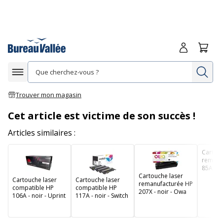
Me connecte
Panie
Re
Afficher la navigation
Trouver mon magasin
Cet article est victime de son succès !
Articles similaires :
Cartou
remanu
85A - 
Cartouche laser
Cartouche laser
Cartouche laser
remanufacturée HP
compatible HP
compatible HP
207X - noir - Owa
106A - noir - Uprint
117A - noir - Switch