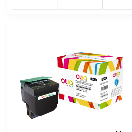
- Owa
Owa