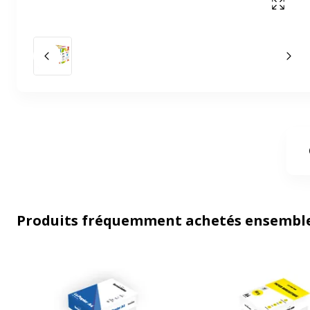
Affich
Slide précédent
Slid
Produits fréquemment achetés ensembl