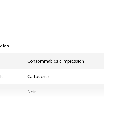
ales
les
Consommables d'impression
le
Cartouches
Noir
1
Compatible Owa