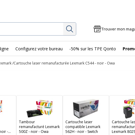
Rechercher
Trouver mon mag
ligne
Configurez votre bureau
-50% sur les TPE Qonto
Prom
exmark
Cartouche laser remanufacturée Lexmark C544 - noir - Owa
Tambour
Cartouche laser
Cartouche la
remanufacturé Lexmark
compatible Lexmark
remanufactu
oir -
500Z - noir - Owa
562H - noir - Switch
Lexmark 802S