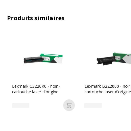
Type de consommable
C
Produits similaires
Données d'identification
Données d'identification
Code barre maitre
3
Marque
Référence produit fabricant
Lexmark C3220K0 - noir -
Lexmark B222000 - noir 
cartouche laser d'origine
cartouche laser d'origine
Ajouter au panier