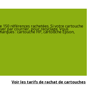
 150 références rachetées. Si votre cartouche
yer par courrier, pour recyclage. Vous
 marques : cartouche HP, cartouche Epson,
Voir les tarifs de rachat de cartouches