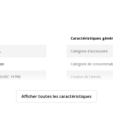
Caractéristiques génér
Caractéristiques généra
L
Catégorie d'accessoire
on
Catégorie de consommab
SO/IEC 19798
Couleur de l'article
000 pages
Quantité incluse
Afficher toutes les caractéristiques
aser
Type de cartouche