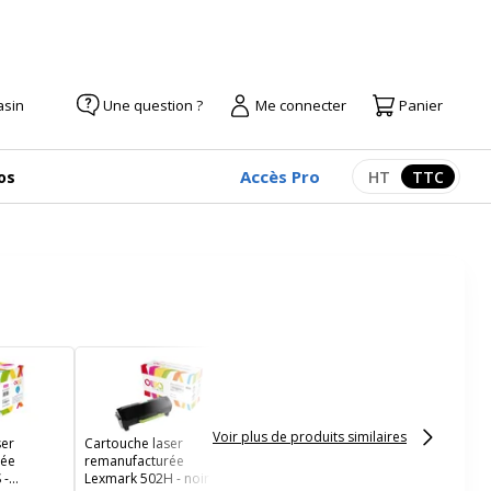
asin
Une question ?
Me connecter
Panier
Accès Pro
os
HT
TTC
Afficher les pr
Afficher
Cartouche laser
remanufacturée
Lexmark 51B2000 - noir
- Uprint
Voir plus de produits similaires
ser
Cartouche laser
rée
remanufacturée
 -
Lexmark 502H - noir -