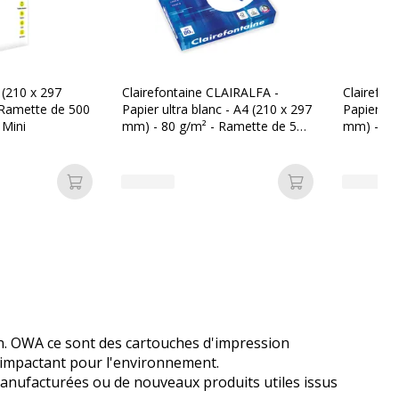
 (210 x 297
Clairefontaine CLAIRALFA -
Clairefon
 Ramette de 500
Papier ultra blanc - A4 (210 x 297
Papier ult
 Mini
mm) - 80 g/m² - Ramette de 500
mm) - 80 
feuilles
(carton d
Ajouter au panier
Ajouter au pan
n. OWA ce sont des cartouches d'impression
s impactant pour l'environnement.
anufacturées ou de nouveaux produits utiles issus