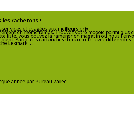
 les rachetons !
ser vides et usagées aux meilleurs prix.
nnement en même temps. Trouvez votre modèle parmi plus de
tte liste, vous pouvez la ramener en magasin ou nous l'envo
nnement. Parmi nos cartouches d'encre retrouvez différentes
he Lexmark, ...
1, ISO 9001, OHASA
chaque année par Bureau Vallée