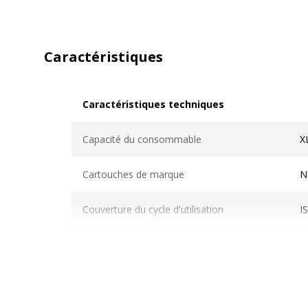
Caractéristiques
Caractéristiques techniques
Caractéristiques techniques
Capacité du consommable
X
Cartouches de marque
N
Couverture du cycle d'utilisation
I
Nombre de pages imprimables
6
Technologie d'impression
L