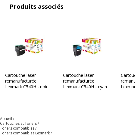
Informations sur les services
Informations sur les services
Produits associés
Etat du produit
Produit Neuf
Dimensions et poids
Dimensions et poids
Poids du produit
0.005 kg
Garantie
Garantie
Cartouche laser
Cartouche laser
Cartou
remanufacturée
remanufacturée
remanu
Garantie commerciale
3 ans
Lexmark C540H - noir -
Lexmark C540H - cyan -
Lexmar
Owa
Owa
magent
Accueil
Cartouches et Toners
Toners compatibles
Toners compatibles Lexmark