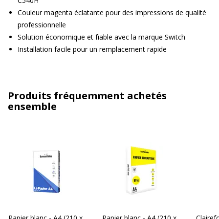
C540H
Couleur magenta éclatante pour des impressions de qualité
professionnelle
Solution économique et fiable avec la marque Switch
Installation facile pour un remplacement rapide
Produits fréquemment achetés
ensemble
Papier blanc - A4 (210 x
Papier blanc - A4 (210 x
Clairef