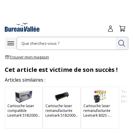
Me connecte
Panie
Re
Afficher la navigation
Trouver mon magasin
Cet article est victime de son succès !
Articles similaires :
Tambo
remanu
Lexmar
Cartouche laser
Cartouche laser
Cartouche laser
noir -
compatible
remanufacturée
remanufacturée
Lexmark 51B2000 -
Lexmark 51B2000 -
Lexmark 802S -
noir - Switch
noir - Owa
noir - Owa