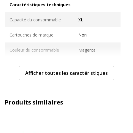
Caractéristiques techniques
Caractéristiques techniques
Capacité du consommable
XL
Cartouches de marque
Non
Couleur du consommable
Magenta
Nombre de pages imprimables
2000 pages
Afficher toutes les caractéristiques
Compatible avec technologie
Laser
Technologie d'impression
Laser
Produits similaires
Type de consommable
Cartouche de toner
Caractéristiques générales
Caractéristiques générales