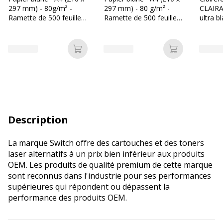
297 mm) - 80g/m² -
297 mm) - 80 g/m² -
CLAIRA
Ramette de 500 feuilles
Ramette de 500 feuilles
ultra b
- Bureau Vallée
- Les Prix Mini
297 mm
Ramette
Ajouter au panier
Ajouter au p
Description
La marque Switch offre des cartouches et des toners
laser alternatifs à un prix bien inférieur aux produits
OEM. Les produits de qualité premium de cette marque
sont reconnus dans l'industrie pour ses performances
supérieures qui répondent ou dépassent la
performance des produits OEM.