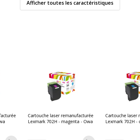
Afficher toutes les caractéristiques
Compatible avec technolo
Type de consommable
Données d'identificati
Données d'identification
les d'impression
Code barre maitre
s
Marque
Référence produit fabrica
facturée
Cartouche laser remanufacturée
Cartouche laser
Owa
Lexmark 702H - magenta - Owa
Lexmark 702H - 
e Switch