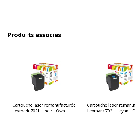
Données logistiques
Quantité emballée
Produits associés
Garantie
Garantie
Garantie commerciale
Cartouche laser remanufacturée
Cartouche laser remanu
Lexmark 702H - noir - Owa
Lexmark 702H - cyan - 