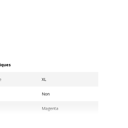
iques
ques
e
XL
Non
Magenta
ables
3000 pages