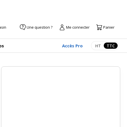
asin
Une question ?
Me connecter
Panier
Accès Pro
os
HT
TTC
Afficher les pr
Afficher