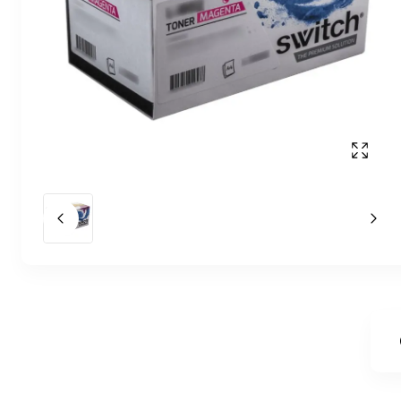
Affich
Slide précédent
Slid