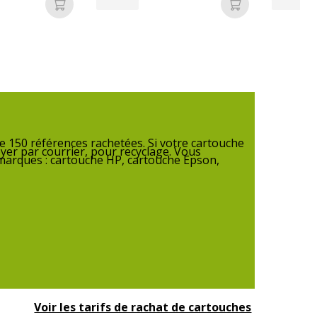
Ajouter au panier
Ajouter au pan
rvices
vices
Produit Neuf
 150 références rachetées. Si votre cartouche
yer par courrier, pour recyclage. Vous
 marques : cartouche HP, cartouche Epson,
Voir les tarifs de rachat de cartouches