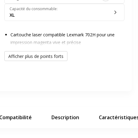
Capacité du consommable
:
XL
Cartouche laser compatible Lexmark 702H pour une
impression magenta vive et précise
Solution économique et écologique grâce à la
er en plein écran
Afficher plus de points forts
compatibilité Switch
Qualité d'impression professionnelle assurée pour vos
documents
e suivant
Compatibilité
Description
Caractéristique