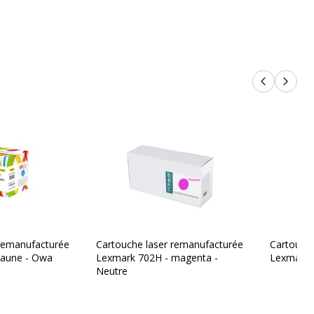
0.005 kg
Produits p
Produi
 remanufacturée
Cartouche laser remanufacturée
Cartouche
jaune - Owa
Lexmark 702H - magenta -
Lexmark 7
Neutre