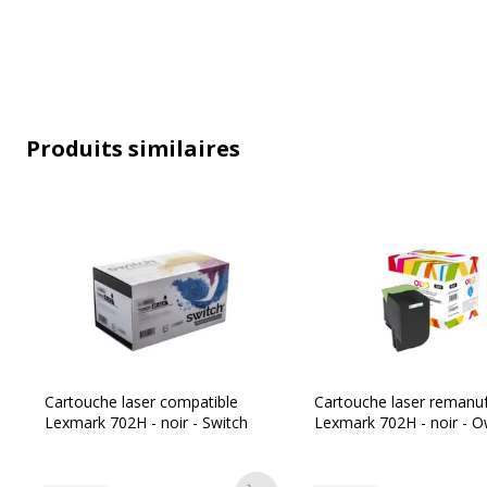
Produits similaires
Caractéristiques générales
Caractéristiques générales
Catégorie d'accessoire
Consommab
Catégorie de consommable
Cartouche
Couleur de l'article
Magenta
Cartouche laser compatible
Cartouche laser remanu
Lexmark 702H - noir - Switch
Lexmark 702H - noir - 
Type de cartouche
Compatibl