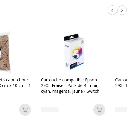
Produits p
Produi
ets caoutchouc
Cartouche compatible Epson
Cartouch
18 cm x 10 cm - 1
29XL Fraise - Pack de 4 - noir,
29XL Frais
cyan, magenta, jaune - Switch
Ajouter au panier
Ajouter au pan