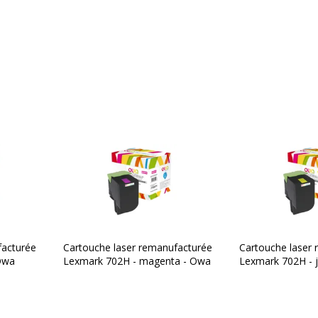
Dimensions et poids
1
Poids du produit
3 ans
facturée
Cartouche laser remanufacturée
Cartouche laser
Owa
Lexmark 702H - magenta - Owa
Lexmark 702H - 