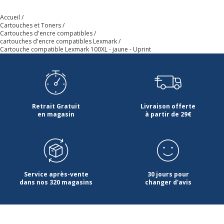
Accueil
Profondeur emballée
9.8 cm
Cartouches et Toners
Cartouches d'encre compatibles
Garantie
cartouches d'encre compatibles Lexmark
Garantie
Cartouche compatible Lexmark 100XL - jaune - Uprint
Garantie commerciale
3 ans
Retrait Gratuit
Livraison offerte
en magasin
à partir de 29€
Service après-vente
30 jours pour
dans nos 320 magasins
changer d'avis