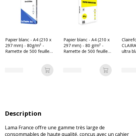
Papier blanc - A4 (210 x
Papier blanc - A4 (210 x
Clairef
297 mm) - 80g/m² -
297 mm) - 80 g/m² -
CLAIRA
Ramette de 500 feuilles
Ramette de 500 feuilles
ultra b
- Bureau Vallée
- Les Prix Mini
297 mm
Ramette
Ajouter au panier
Ajouter au p
Description
Lama France offre une gamme très large de
consommables de haute qualité, conçus avec un cahier