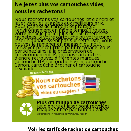
Ne jetez plus vos cartouches vides,
Code barre maitre
3584770881603
nous les rachetons !
Nous rachetons vos cartouches jet d'encre et
laser vides et usagées aux meilleurs prix.
Marque
UPrint
Vous gagnez de l'argent et protégez
l'environnement en même temps. Trouvez
votre modèle parmi plus de 150 références
rachetées. Si votre cartouche ou votre toner
Référence produit fabricant
10268
laser n'apparaissent pas sur cette liste, vous
pouvez la ramener en magasin ou nous
l'envoyer par courrier, pour recyclage. Vous
Divers
participez ainsi à la préservation de
l'environnement. Parmi nos cartouches
Divers
d'encre retrouvez différentes marques :
cartouche HP, cartouche Epson, cartouche
Canon, cartouche Brother et cartouche
Lexmark, ...
Compatibilité
Lexmark Impact S301
,
Impact S305
,
détaillée du
Interact S605
,
Interpret S405
,
Intuition
produit
S505
,
Pinnacle Pro901
,
Platinum
Pro905
,
Prestige Pro805
,
Prevail
Pro704
,
Prevail Pro705
,
Prospect
Pro205
,
S815 Genesis
,
S816 Genesis
,
Plus d'1 million de cartouches
Value Ink Interpret S409
,
Value Ink Pre
jet d'encre et laser sont recyclées
chaque année par Bureau Vallée
Voir conditions en magasin ou sur www.bureau-vallee.fr
Consommables
Pack de 1
inclus
Voir les tarifs de rachat de cartouches