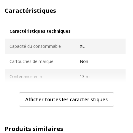
Caractéristiques
Caractéristiques techniques
Caractéristiques techniques
Capacité du consommable
XL
Cartouches de marque
Non
Contenance en ml
13 ml
Couverture du cycle d'utilisation
ISO/IEC 24711/24712
Afficher toutes les caractéristiques
Nombre de pages imprimables
600 pages
Compatible avec technologie
Jet d'encre
Produits similaires