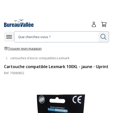
Me connecte
Panie
Re
Afficher la navigation
Trouver mon magasin
cartouches d'encre compatibles Lexmark
Cartouche compatible Lexmark 100XL - jaune - Uprint
Ref.
79380652