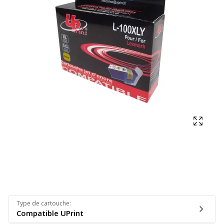
Affich
Type de cartouche
:
Compatible UPrint