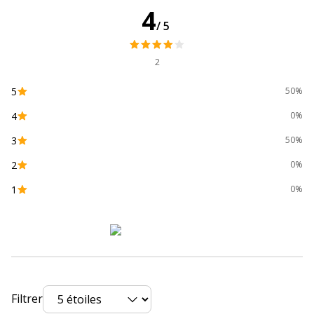
Type de cartouche
Marque
4
/5
Données d'identification
Données d'identification
2
Code barre maitre
734646475648
5
50%
4
Marque
Lexmark
0%
3
50%
Référence produit fabricant
80C20Y0
2
0%
Divers
1
0%
Divers
Compatibilité
Lexmark CX310dn
,
CX310n
,
CX410de
,
détaillée du
CX410de DSV EG
,
CX410dte
,
CX410e
,
produit
CX510de
,
CX510de Statoil
,
CX510dhe
,
CX510dthe
Filtrer
Consommables
Pack de 1