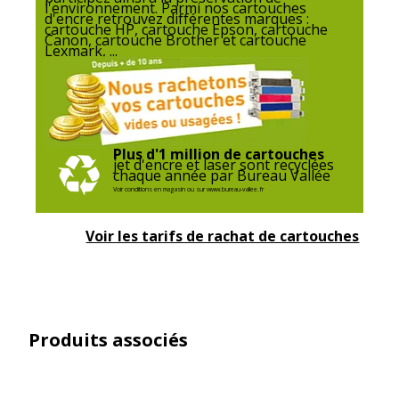
l'environnement. Parmi nos cartouches
d'encre retrouvez différentes marques :
cartouche HP, cartouche Epson, cartouche
Canon, cartouche Brother et cartouche
Lexmark, ...
Plus d'1 million de cartouches
jet d'encre et laser sont recyclées
chaque année par Bureau Vallée
Voir conditions en magasin ou sur www.bureau-vallee.fr
Voir les tarifs de rachat de cartouches
Produits associés