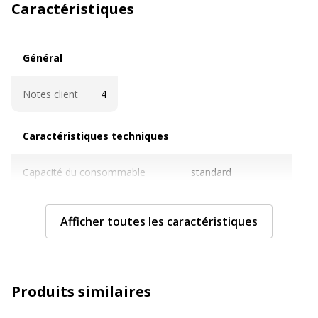
Caractéristiques
Général
Général
Notes client
4
Caractéristiques techniques
Caractéristiques techniques
Capacité du consommable
standard
Cartouches de marque
Oui
Afficher toutes les caractéristiques
Couverture du cycle d'utilisation
ISO/IEC 19798
Nombre de pages imprimables
1000 pages
Produits similaires
Compatible avec technologie
Laser