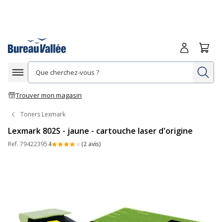
Me connecte
Panie
Re
Afficher la navigation
Trouver mon magasin
Toners Lexmark
Lexmark 802S - jaune - cartouche laser d'origine
Ref.
79422395
4
(2 avis)