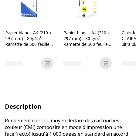
Papier blanc - A4 (210 x
Papier blanc - A4 (210 x
Clairef
297 mm) - 80g/m² -
297 mm) - 80 g/m² -
CLAIRA
Ramette de 500 feuilles
Ramette de 500 feuilles
ultra b
- Bureau Vallée
- Les Prix Mini
297 mm
Ramette
Ajouter au panier
Ajouter au p
Description
Rendement continu moyen déclaré des cartouches
couleur (CMJ) composite en mode d'impression une
face (recto) jusqu'à 1 000 pages en standard en accord