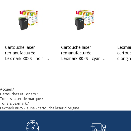
Cartouche laser
Cartouche laser
Lexmar
remanufacturée
remanufacturée
cartouc
Lexmark 802S - noir -
Lexmark 802S - cyan -
d'origi
Owa
Owa
Accueil
Cartouches et Toners
Toners Laser de marque
Toners Lexmark
Lexmark 802S - jaune - cartouche laser d'origine