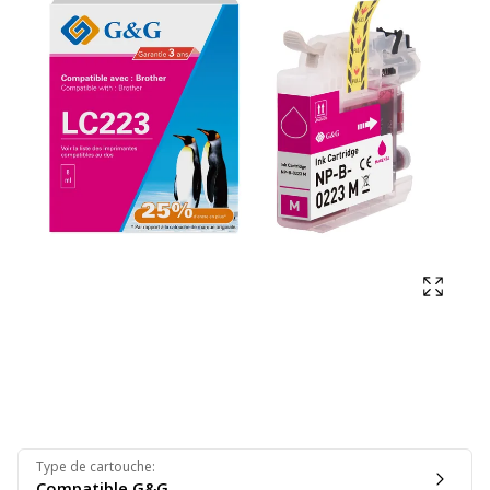
Affich
Type de cartouche
:
Compatible G&G