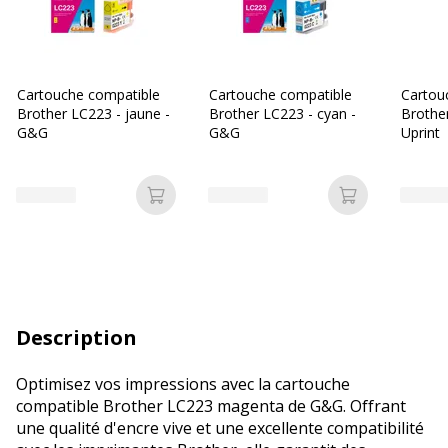
Cartouche compatible
Cartouche compatible
Cartou
Brother LC223 - jaune -
Brother LC223 - cyan -
Brother
G&G
G&G
Uprint
Ajouter au panier
Ajouter au p
Description
Optimisez vos impressions avec la cartouche
compatible Brother LC223 magenta de G&G. Offrant
une qualité d'encre vive et une excellente compatibilité