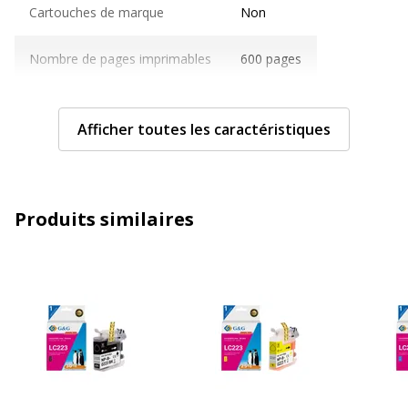
Cartouches de marque
Non
Nombre de pages imprimables
600 pages
Compatible avec technologie
Jet d'encre
Afficher toutes les caractéristiques
Caractéristiques générales
Caractéristiques générales
Couleur de l'article
Magenta
Produits similaires
Quantité incluse
1
Type de cartouche
Compatible G&G
Données d'identification
Données d'identification
Code barre maitre
6942383184769