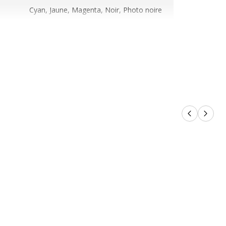
Cyan, Jaune, Magenta, Noir, Photo noire
PBK:300/BK:1795/C:345/M:350/J:347
pages
gie
Jet d'encre
Cartouche d'encre
Produits p
Produi
en
PBK:19 ml - BK/CL:9 ml
on
3700654236660