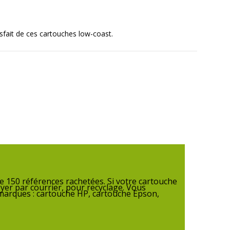
tisfait de ces cartouches low-coast.
 150 références rachetées. Si votre cartouche
yer par courrier, pour recyclage. Vous
 marques : cartouche HP, cartouche Epson,