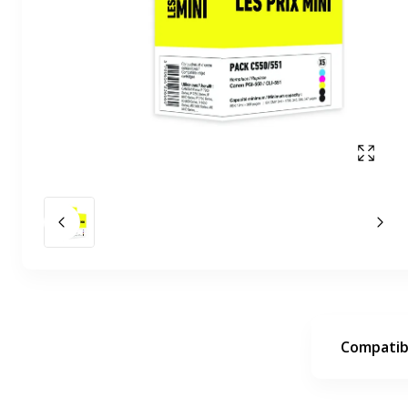
Affich
Slide précédent
Slid
Compatibi