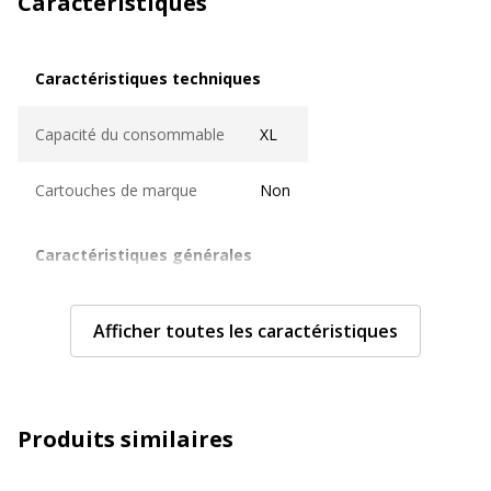
Caractéristiques
Caractéristiques techniques
Caractéristiques techniques
Capacité du consommable
XL
Cartouches de marque
Non
Caractéristiques générales
Caractéristiques générales
Couleur de l'article
Noir/cyan/magenta/jaune
Afficher toutes les caractéristiques
Type de cartouche
Compatible Wecare
Données d'identification
Données d'identification
Produits similaires
Code barre maitre
8720282009493