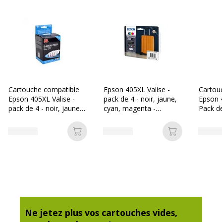
Marque
Ink by Recoll
Référence produit fabricant
K10549IBF
Divers
Divers
Cartouche compatible
Epson 405XL Valise -
Cartou
Epson 405XL Valise -
pack de 4 - noir, jaune,
Epson 4
Consommables inclus
Pack de 4
pack de 4 - noir, jaune,
cyan, magenta -
Pack de
cyan, magenta - Uprint
cartouche d'encre
magent
originale
Ajouter au panier
Ajouter au p
Ne jetez plus vos cartouches vides,