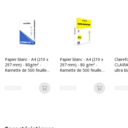
Papier blanc - A4 (210 x
Papier blanc - A4 (210 x
Clairef
297 mm) - 80g/m² -
297 mm) - 80 g/m² -
CLAIRA
Ramette de 500 feuilles
Ramette de 500 feuilles
ultra b
- Bureau Vallée
- Les Prix Mini
297 mm
Ramette
Ajouter au panier
Ajouter au p