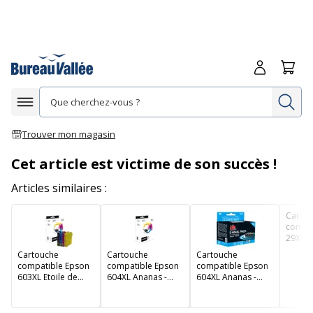
Me connecte
Panie
Re
Afficher la navigation
Trouver mon magasin
Cet article est victime de son succès !
Articles similaires :
Carto
compat
29XL Fr
de 4 - 
Cartouche
Cartouche
Cartouche
magent
compatible Epson
compatible Epson
compatible Epson
Switch
603XL Etoile de
604XL Ananas -
604XL Ananas -
mer - pack de 4 -
pack de 4 - noir,
pack de 4 - noir,
noir, jaune, cyan,
jaune, cyan,
jaune, cyan,
magenta - Switch
magenta - Switch
magenta - Uprint