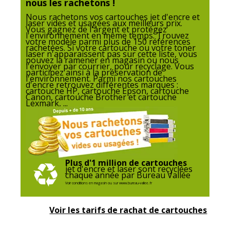
nous les rachetons !
Nous rachetons vos cartouches jet d'encre et
laser vides et usagées aux meilleurs prix.
Vous gagnez de l'argent et protégez
l'environnement en même temps. Trouvez
votre modèle parmi plus de 150 références
rachetées. Si votre cartouche ou votre toner
laser n'apparaissent pas sur cette liste, vous
pouvez la ramener en magasin ou nous
l'envoyer par courrier, pour recyclage. Vous
participez ainsi à la préservation de
l'environnement. Parmi nos cartouches
d'encre retrouvez différentes marques :
cartouche HP, cartouche Epson, cartouche
Canon, cartouche Brother et cartouche
Lexmark, ...
Plus d'1 million de cartouches
jet d'encre et laser sont recyclées
chaque année par Bureau Vallée
Voir conditions en magasin ou sur www.bureau-vallee.fr
Voir les tarifs de rachat de cartouches