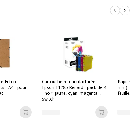
Produits p
Produi
e Future -
Cartouche remanufacturée
Papier bl
ts - A4 - pour
Epson T1285 Renard - pack de 4
mm) - 80
ac
- noir, jaune, cyan, magenta -
feuilles -
Switch
Ajouter au panier
Ajouter au pan