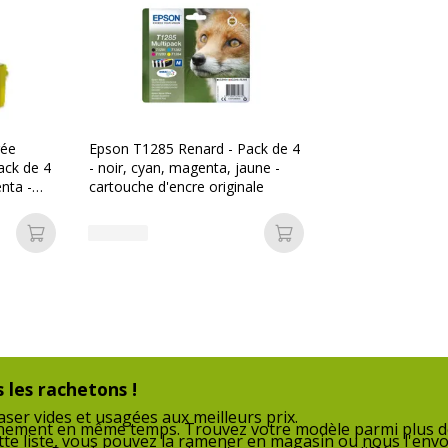
G_PK5EJ128
rée
Epson T1285 Renard - Pack de 4
ack de 4
- noir, cyan, magenta, jaune -
enta -
cartouche d'encre originale
 Neuf
Ajouter au panier
Ajouter au panier
 les rachetons !
ser vides et usagées aux meilleurs prix.
nnement en même temps. Trouvez votre modèle parmi plus de
tte liste, vous pouvez la ramener en magasin ou nous l'envo