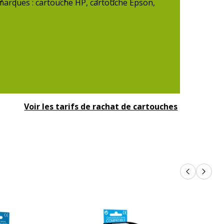
 marques : cartouche HP, cartouche Epson,
Voir les tarifs de rachat de cartouches
Produits p
Produi