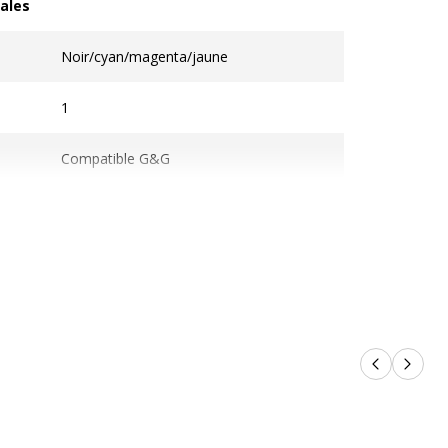
ales
les
Noir/cyan/magenta/jaune
1
Compatible G&G
Produits p
Produi
Pack de 4