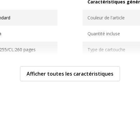
Caractéristiques génér
Caractéristiques généra
ndard
Couleur de l'article
n
Quantité incluse
255/CL:260 pages
Type de cartouche
 d'encre
Afficher toutes les caractéristiques
Divers
Divers
941881289075
Consommables inclus
G&G