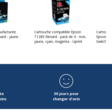
ufacturée
Cartouche compatible Epson
Cartouch
rd - jaune -
T1285 Renard - pack de 4 - noir,
Epson T12
jaune, cyan, magenta - Uprint
Switch
te
30 jours pour
sins
changer d'avis