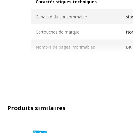
Caractéristiques techniques
Caractéristiques techniques
Capacité du consommable
sta
Cartouches de marque
No
Nombre de pages imprimables
BK:
Compatible avec technologie
Jet
Données d'identification
Produits similaires
Données d'identification
Code barre maitre
6
Marque