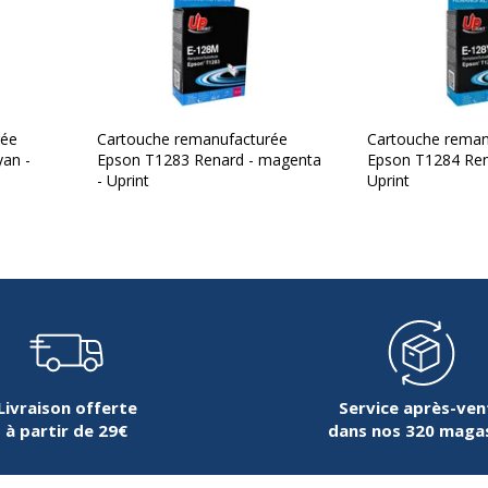
rée
Cartouche remanufacturée
Cartouche reman
yan -
Epson T1283 Renard - magenta
Epson T1284 Rena
- Uprint
Uprint
Livraison offerte
Service après-ven
à partir de 29€
dans nos 320 maga