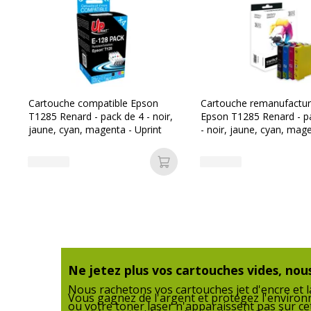
Référence produit fabricant
G
Cartouche compatible Epson
Cartouche remanufactu
T1285 Renard - pack de 4 - noir,
Epson T1285 Renard - p
Informations sur les services
jaune, cyan, magenta - Uprint
- noir, jaune, cyan, mag
Switch
Informations sur les services
Etat du produit
Produit
Ajouter au panier
Ne jetez plus vos cartouches vides, nous
Nous rachetons vos cartouches jet d'encre et la
Vous gagnez de l'argent et protégez l'enviro
ou votre toner laser n'apparaissent pas sur ce