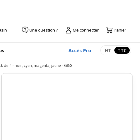
asin
Une question ?
Me connecter
Panier
Accès Pro
os
HT
TTC
Afficher les pr
Afficher
 de 4 - noir, cyan, magenta, jaune - G&G