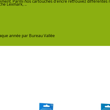
nnement. Parmi nos cartouches d'encre retrouvez différentes
he Lexmark, ...
chaque année par Bureau Vallée