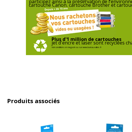
participez ainsi à la préservation de l'enviro
cartouche Canon, cartouche Brother et cartouc
Plus d'1 million de cartouches
jet d'encre et laser sont recyclées 
Voir conditions en magasin ou sur www.bureau-vallee.fr
Produits associés