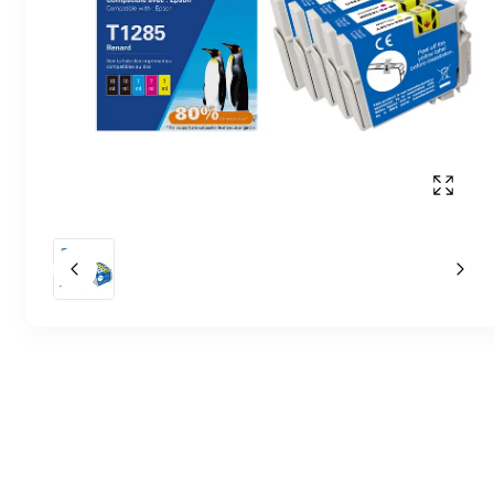
Affich
Slide précédent
Slid