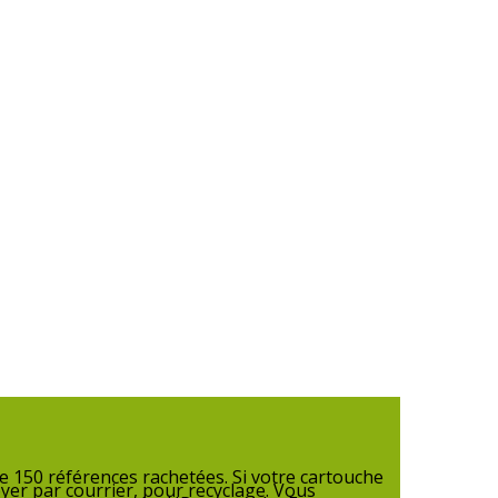
 150 références rachetées. Si votre cartouche
yer par courrier, pour recyclage. Vous