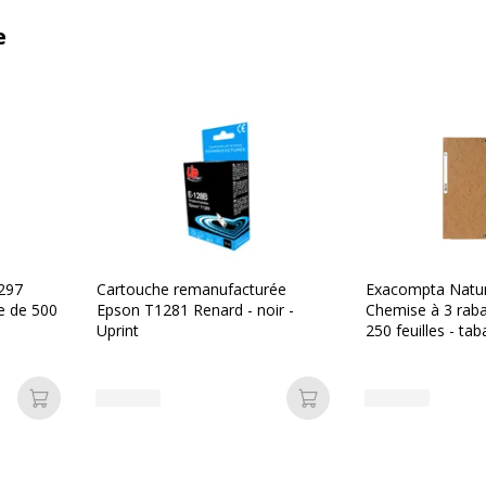
e
 297
Cartouche remanufacturée
Exacompta Natur
e de 500
Epson T1281 Renard - noir -
Chemise à 3 raba
Uprint
250 feuilles - tab
Ajouter au panier
Ajouter au panier