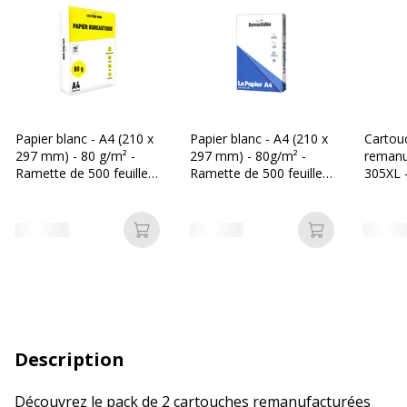
Papier blanc - A4 (210 x
Papier blanc - A4 (210 x
Cartou
297 mm) - 80 g/m² -
297 mm) - 80g/m² -
remanu
Ramette de 500 feuilles
Ramette de 500 feuilles
305XL -
- Les Prix Mini
- Bureau Vallée
Ajouter au panier
Ajouter au p
Description
Découvrez le pack de 2 cartouches remanufacturées