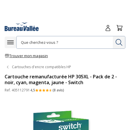
Me connecte
Panie
Re
Afficher la navigation
Trouver mon magasin
Cartouches d'encre compatibles HP
Cartouche remanufacturée HP 305XL - Pack de 2 -
noir, cyan, magenta, jaune - Switch
Ref.
405112791
4,5
(8 avis)