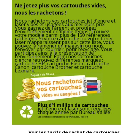
Ne jetez plus vos cartouches vides,
Normes de conformité
ISO 24711
nous les rachetons !
Données logistiques
Nous rachetons vos cartouches jet d'encre et
laser vides et usagées aux meilleurs prix.
Données logistiques
Vous gagnez de l'argent et protégez
l'environnement en même temps. Trouvez
votre modèle parmi plus de 150 références
rachetées. Si votre cartouche ou votre toner
Hauteur emballée
12.5 cm
laser n'apparaissent pas sur cette liste, vous
pouvez la ramener en magasin ou nous
l'envoyer par courrier, pour recyclage. Vous
participez ainsi à la préservation de
Largeur emballée
10.9 cm
l'environnement. Parmi nos cartouches
d'encre retrouvez différentes marques :
cartouche HP, cartouche Epson, cartouche
Canon, cartouche Brother et cartouche
Lexmark, ...
Poids emballé
90 g
Profondeur emballée
3.85 cm
Quantité emballée
1
Plus d'1 million de cartouches
jet d'encre et laser sont recyclées
chaque année par Bureau Vallée
Garantie
Garantie
Voir conditions en magasin ou sur www.bureau-vallee.fr
Voir les tarifs de rachat de cartouches