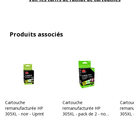
Garantie commerciale
3 ans
Dimensions et poids
Dimensions et poids
Produits associés
Poids du produit
89 g
Cartouche
Cartouche
Cartou
remanufacturée HP
remanufacturée HP
remanu
305XL - noir - Uprint
305XL - pack de 2 - noir,
305XL 
cyan, magenta, jaune -
jaune -
Uprint