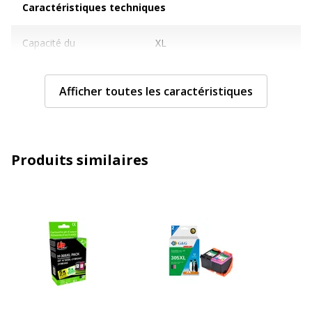
Caractéristiques techniques
Capacité du
XL
consommable
Afficher toutes les caractéristiques
Cartouches de marque
Non
Couleur du
Couleur (cyan, magenta,
consommable
jaune), Noir
Produits similaires
Nombre de pages
BK 687 pages / Tricolor 378
imprimables
pages
Compatible avec
Jet d'encre
technologie
Type de consommable
Cartouche d'encre
Caractéristiques générales