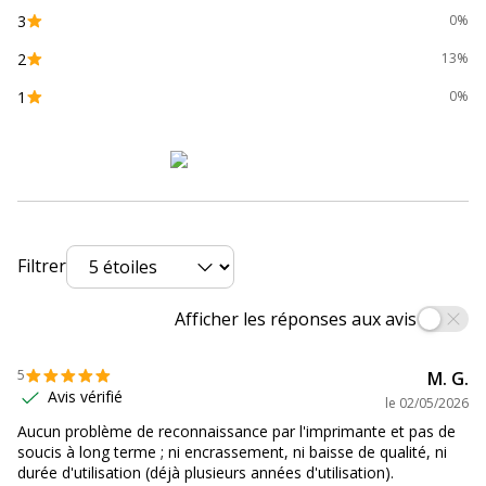
Code barre maitre
3700654244979
3
0%
2
13%
Marque
SWITCH
1
0%
Référence produit fabricant
SPH305XLB/CL
Divers
Divers
Compatibilité
HP Deskjet 1200c
,
1200c/ps
,
1200ps
,
détaillée du
2320
,
2330
,
2331
,
2332
,
2710
,
2710e
,
Filtrer
produit
2720
,
2720e
,
2721
,
2721e
,
2722
,
2722e
,
2723
,
2723e
,
2724
,
2725
,
Afficher les réponses aux avis
2729
,
2732
,
2734e
,
2742
,
2742e
,
2752
,
2752e
,
2755
,
2755e
,
2776
,
2810e
,
2820e
,
2821e
,
2822e
,
2823e
,
5
M. G.
2855e
,
4110e
,
4120e
,
4121e
,
4130e
,
Avis vérifié
le
02/05/2026
4132e
,
4152e
,
4155e
,
4158e
,
4175e
,
4210e
,
4220e
,
4222e
,
4230e
,
4255e ¦
Aucun problème de reconnaissance par l'imprimante et pas de
HP DeskJet Plus 4110
,
4120
,
4121
,
soucis à long terme ; ni encrassement, ni baisse de qualité, ni
4122
,
4122e
,
4123
,
4130
,
4140
,
4152
,
durée d'utilisation (déjà plusieurs années d'utilisation).