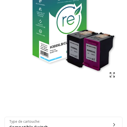
Affich
Type de cartouche
: