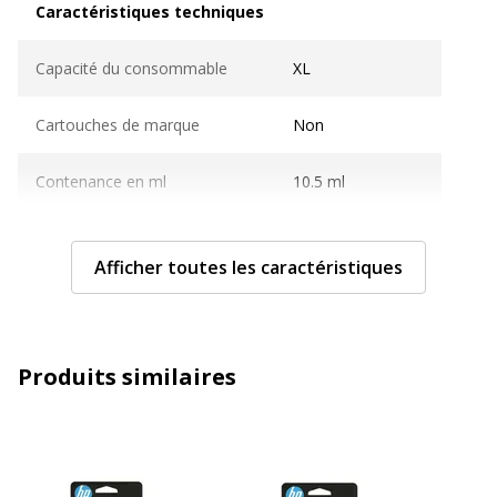
Caractéristiques techniques
Capacité du consommable
XL
Cartouches de marque
Non
Contenance en ml
10.5 ml
Couleur du consommable
Jaune
Afficher toutes les caractéristiques
Nombre de pages imprimables
825 pages
Compatible avec technologie
Jet d'encre
Produits similaires
Type de consommable
Cartouche d'encre
Caractéristiques générales
Caractéristiques générales