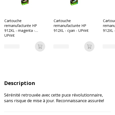
Cartouche
Cartouche
Cartou
remanufacturée HP
remanufacturée HP
remanu
912XL - magenta -
912XL - cyan - UPrint
912XL -
UPrint
Ajouter au panier
Ajouter au p
Description
Sérénité retrouvée avec cette puce révolutionnaire,
sans risque de mise à jour. Reconnaissance assurée!