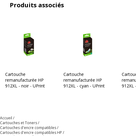
Etat du produit
Produit Remanufacturé
Produits associés
Données logistiques
Données logistiques
Quantité emballée
1
Cartouche
Cartouche
Cartou
remanufacturée HP
remanufacturée HP
remanu
912XL - noir - UPrint
912XL - cyan - UPrint
912XL 
UPrint
Accueil
Cartouches et Toners
Cartouches d'encre compatibles
Cartouches d'encre compatibles HP