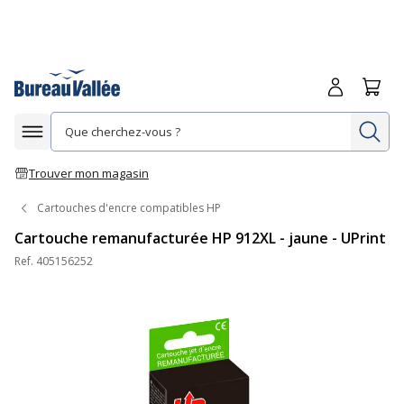
Me connecte
Panie
Re
Afficher la navigation
Trouver mon magasin
Cartouches d'encre compatibles HP
Cartouche remanufacturée HP 912XL - jaune - UPrint
Ref.
405156252