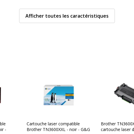
SO/IEC 19752
Type de cartouche
Afficher toutes les caractéristiques
1000 pages
aser
artouche de toner
oîte
Divers
Divers
471,3701645504072
Compatibilité
Brot
ble
Cartouche laser compatible
Brother TN3600X
détaillée du
HL-
ir -
Brother TN3600XXL - noir - G&G
cartouche laser d