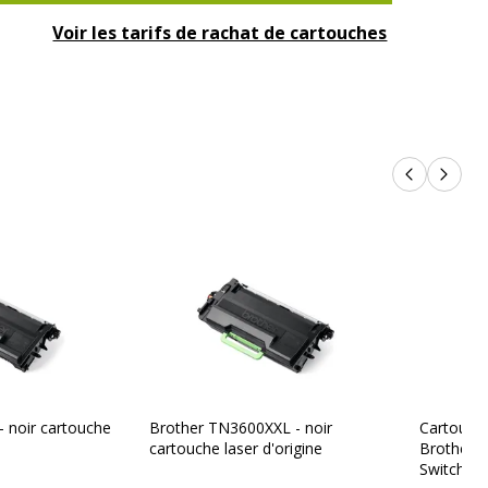
Voir les tarifs de rachat de cartouches
Produits p
Produi
 noir cartouche
Brother TN3600XXL - noir
Cartouche
cartouche laser d'origine
Brother T
Switch