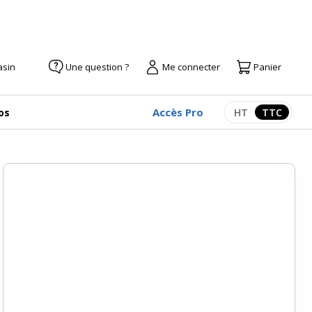
asin
Une question ?
Me connecter
Panier
Accès Pro
os
HT
TTC
Afficher les pr
Afficher