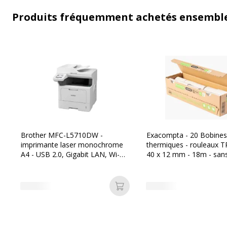
Produits fréquemment achetés ensembl
Brother MFC-L5710DW -
Exacompta - 20 Bobines
imprimante laser monochrome
thermiques - rouleaux TP
A4 - USB 2.0, Gigabit LAN, Wi-
40 x 12 mm - 18m - san
Fi(n), hôte USB 2.0
mandrin ni film plastique
Ajouter au panier