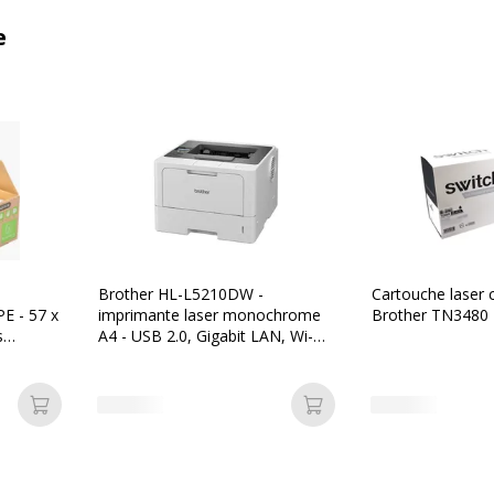
e
Brother HL-L5210DW -
Cartouche laser 
E - 57 x
imprimante laser monochrome
Brother TN3480 -
s
A4 - USB 2.0, Gigabit LAN, Wi-
Fi(n), NFC
Ajouter au panier
Ajouter au panier