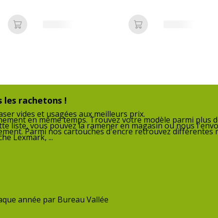
produit
L52
MFC
L67
Ajouter au panier
Ajouter au panier
00XXL
Consommables
Pack
inclus
Cartouches de
Brot
marque
équivalentes
 les rachetons !
ser vides et usagées aux meilleurs prix.
nnement en même temps. Trouvez votre modèle parmi plus de
tte liste, vous pouvez la ramener en magasin ou nous l'envo
nnement. Parmi nos cartouches d'encre retrouvez différentes
he Lexmark, ...
Données logistiques
Données logistiques
 REACH, RoHS2
Quantité emballée
chaque année par Bureau Vallée