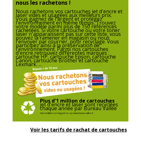
nous les rachetons !
Etat du produit
Produit Neuf
Nous rachetons vos cartouches jet d'encre et
laser vides et usagées aux meilleurs prix.
Vous gagnez de l'argent et protégez
l'environnement en même temps. Trouvez
votre modèle parmi plus de 150 références
rachetées. Si votre cartouche ou votre toner
laser n'apparaissent pas sur cette liste, vous
pouvez la ramener en magasin ou nous
l'envoyer par courrier, pour recyclage. Vous
participez ainsi à la préservation de
l'environnement. Parmi nos cartouches
d'encre retrouvez différentes marques :
cartouche HP, cartouche Epson, cartouche
Canon, cartouche Brother et cartouche
Lexmark, ...
Plus d'1 million de cartouches
jet d'encre et laser sont recyclées
chaque année par Bureau Vallée
Voir conditions en magasin ou sur www.bureau-vallee.fr
Voir les tarifs de rachat de cartouches