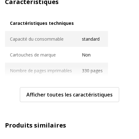
Caractéristiques
Caractéristiques techniques
Caractéristiques techniques
Capacité du consommable
standard
Cartouches de marque
Non
Nombre de pages imprimables
330 pages
Compatible avec technologie
Jet d'encre
Afficher toutes les caractéristiques
Caractéristiques générales
Caractéristiques générales
Couleur de l'article
Cyan/magenta/jaune
Produits similaires
Quantité incluse
1