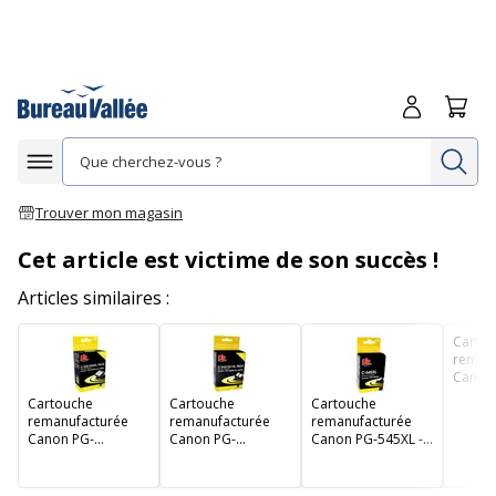
Me connecte
Panie
Re
Afficher la navigation
Trouver mon magasin
Cet article est victime de son succès !
Articles similaires :
Carto
remanu
Canon
540XL/
Cartouche
Cartouche
Cartouche
Pack de
remanufacturée
remanufacturée
remanufacturée
cyan, 
Canon PG-
Canon PG-
Canon PG-545XL -
jaune -
545XL/CL-546XL -
540XL/CL-541XL -
noir - Uprint
pack de 2 - noir,
pack de 2 - noir,
cyan, magenta,
cyan, magenta,