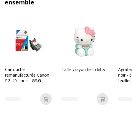
ensemble
Cartouche
Taille crayon hello kitty
Agrafe
remanufacturée Canon
noir - 
PG-40 - noir - G&G
feuille
Les Pri
Ajouter au panier
Ajouter au p