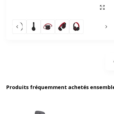
Affich
Slide précédent
Slid
Produits fréquemment achetés ensembl