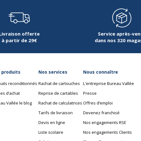
Suppresseur de bruit actif
Technologie de la batteri
Livraison offerte
Service après-ven
Technologie(s) de connect
à partir de 29€
dans nos 320 maga
Technologie de réduction
bruit active
 produits
Nos services
Nous connaître
Technologie sans fil
uits reconditionnés
Rachat de cartouches
L'entreprise Bureau Vallée
es d’achat
Reprise de cartables
Presse
Type de batterie
au Vallée le blog
Rachat de calculatrices
Offres d’emploi
Type de connecteur
Tarifs de livraison
Devenez franchisé
Devis en ligne
Nos engagements RSE
Type de montage du
Liste scolaire
Nos engagements Clients
microphone