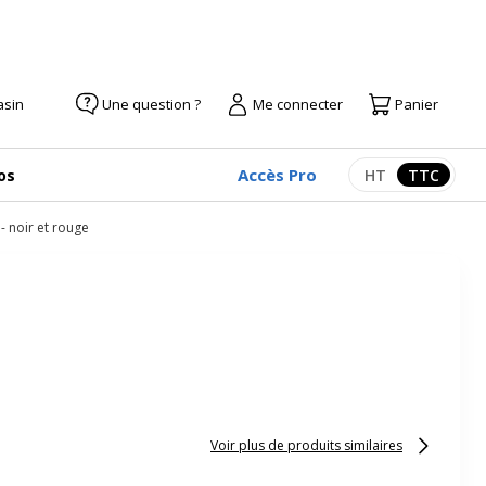
asin
Une question ?
Me connecter
Panier
Accès Pro
os
HT
TTC
Afficher les pr
Afficher
- noir et rouge
Voir plus de produits similaires