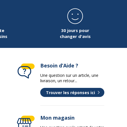
Oui
e
Lithium Ion
te
30 jours pour
ivité
Sans fil
sins
changer d'avis
 de
Suppression de bruit Pure Adaptative
Besoin d’Aide ?
Bluetooth
Une question sur un article, une
livraison, un retour...
Batterie pour casque
Trouver les réponses ici
Casque (stéréo mini-téléphone 3,5 mm
4 pôles)
Mon magasin
Sur le fil