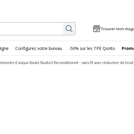
Rechercher
Trouver mon mag
ligne
Configurez votre bureau
-50% sur les TPE Qonto
Prom
itionnés
Casque Beats Studio3 Reconditionné - sans fil avec réduction de bruit 