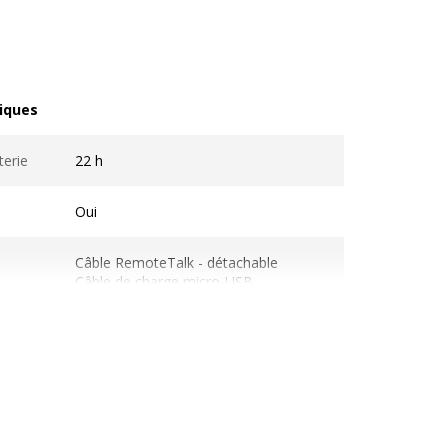
iques
ques
terie
22 h
Oui
Câble RemoteTalk - détachable
Câble de charge micro-USB
Lecture/pause
Morceau suivant/précédent
Répondre/terminer
Volume
iPad, iPhone, iPod