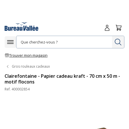
Me connecte
Panie
Re
Afficher la navigation
Trouver mon magasin
Gros rouleaux cadeaux
Clairefontaine - Papier cadeau kraft - 70 cm x 50 m -
motif flocons
Ref.
400002854