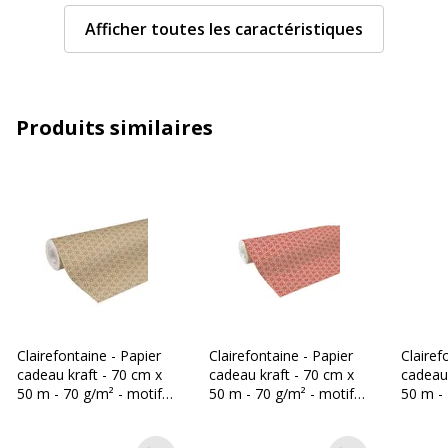
Afficher toutes les caractéristiques
Taille du produit
70 cm x 50 m
Caractéristiques générales
Caractéristiques générales
Produits similaires
Catégorie de couleur
Brun, Vert
Modèle
Flocons
Nombre inclus
1 Rouleau(x)
Quantité incluse
1
Type de produit
Emballage cadeau
Clairefontaine - Papier
Clairefontaine - Papier
Clairef
cadeau kraft - 70 cm x
cadeau kraft - 70 cm x
cadeau 
50 m - 70 g/m² - motif
50 m - 70 g/m² - motif
50 m - 
Données d'identification
losanges or
losanges rouges
pépins 
Données d'identification