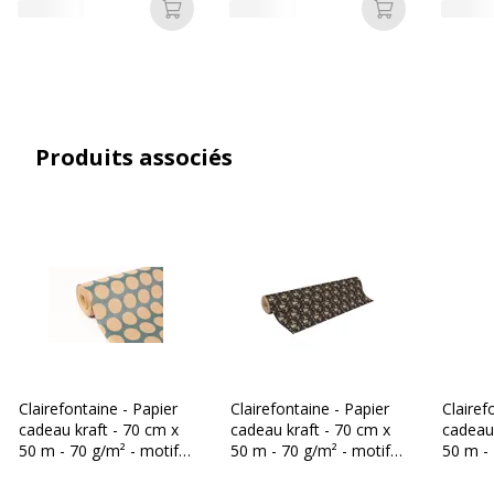
Code barre maitre
3329682238585
Ajouter au panier
Ajouter au p
Marque
Clairefontaine
Référence produit fabricant
223858C
Produits associés
Clairefontaine - Papier
Clairefontaine - Papier
Clairef
cadeau kraft - 70 cm x
cadeau kraft - 70 cm x
cadeau 
50 m - 70 g/m² - motif
50 m - 70 g/m² - motif
50 m - 
pois fond bleu
sapins fond noir
de Noë