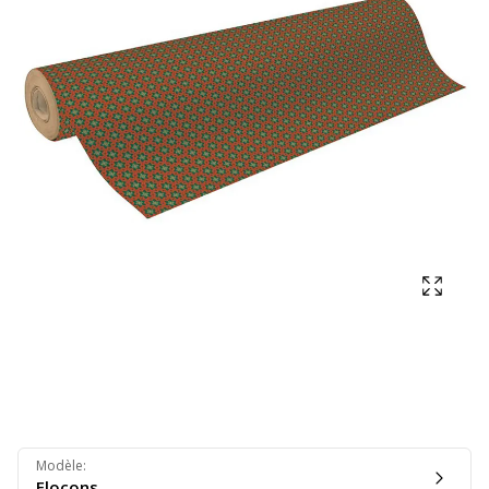
Affich
Modèle
:
Flocons