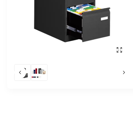
Affich
Slide précédent
Slid