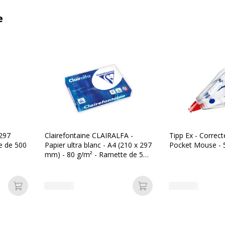
e
 297
Clairefontaine CLAIRALFA -
Tipp Ex - Correct
e de 500
Papier ultra blanc - A4 (210 x 297
Pocket Mouse -
mm) - 80 g/m² - Ramette de 500
feuilles
Ajouter au panier
Ajouter au panier