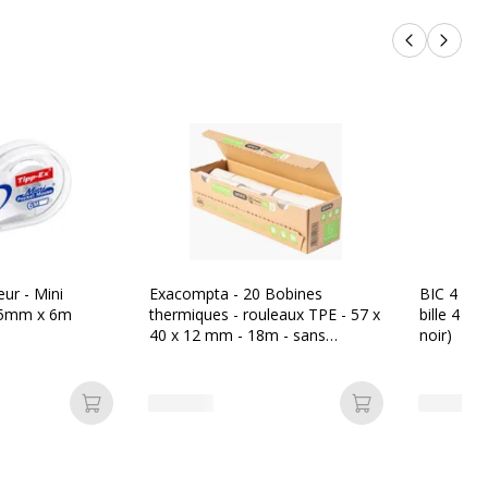
Produits p
Produi
eur - Mini
Exacompta - 20 Bobines
BIC 4 Coul
 5mm x 6m
thermiques - rouleaux TPE - 57 x
bille 4 co
40 x 12 mm - 18m - sans
noir)
mandrin ni film plastique
Ajouter au panier
Ajouter au pan