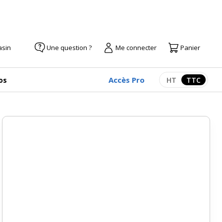
asin
Une question ?
Me connecter
Panier
Accès Pro
os
HT
TTC
Afficher les pr
Afficher