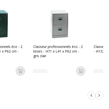
MT International
nt
TRB2D-15
ionnels éco - 2
Classeur professionnels éco - 2
Classeur à tiro
41 x P62 cm -
tiroirs - H71 x L41 x P62 cm -
- H132 x 
gris clair
Ajouter au panier
Ajouter au pan
Produits p
Produi
71 cm