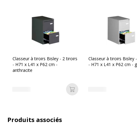
Finition
Noi
Fonctionnalités
Ant
Quantité incluse
1
Modèle
2 ti
Classeur à tiroirs Bisley - 2 tiroirs
Classeur à tiroirs Bisley -
- H71 x L41 x P62 cm -
- H71 x L41 x P62 cm - gr
anthracite
Quantité de tiroirs
2
Ajouter au panier
Divers
Produits associés
Divers
Composants
2 x tiroir - Poids de charge maxim