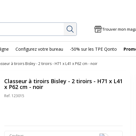
Rechercher
Trouver mon mag
ligne
Configurez votre bureau
-50% sur les TPE Qonto
Prom
sseur à tiroirs Bisley - 2 tiroirs - H71 x L41 x P62 cm - noir
Classeur à tiroirs Bisley - 2 tiroirs - H71 x L41
x P62 cm - noir
Ref.
123015
Couleur
: