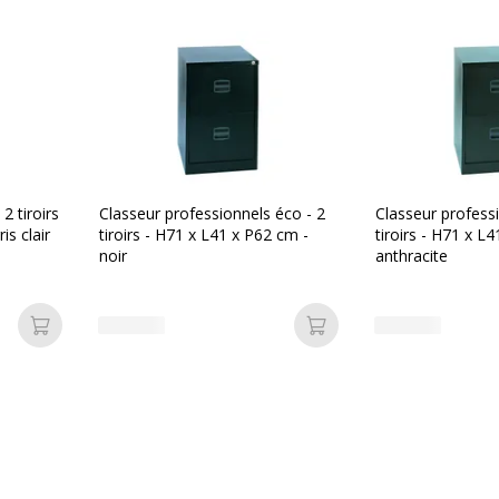
r
Marque
i-rayures
Référence produit fabrica
roirs
 2 tiroirs
Classeur professionnels éco - 2
Classeur profess
is clair
tiroirs - H71 x L41 x P62 cm -
tiroirs - H71 x L
noir
anthracite
Ajouter au panier
Ajouter au panier
Dimensions et poids
Dimensions et poids
ale: 30 kg - noir - acier
Hauteur