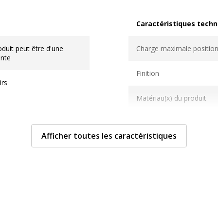
Caractéristiques techn
Caractéristiques techni
duit peut être d'une
Charge maximale position
ente
Finition
irs
Matériau(x) du produit
Verrou
Afficher toutes les caractéristiques
Données d'identificati
Données d'identification
r
Code barre maitre