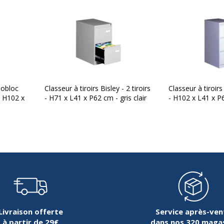
Largeur
Poids du produit
Profondeur
nobloc
Classeur à tiroirs Bisley - 2 tiroirs
Classeur à tiroirs 
 - H102 x
- H71 x L41 x P62 cm - gris clair
- H102 x L41 x P6
nc
1 an
2 ans
Livraison offerte
Service après-ven
à partir de 29€
dans nos 320 maga