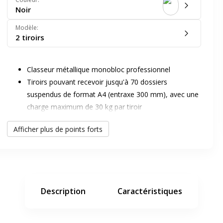
Noir
Modèle
:
2 tiroirs
Classeur métallique monobloc professionnel
Tiroirs pouvant recevoir jusqu'à 70 dossiers
er en plein écran
suspendus de format A4 (entraxe 300 mm), avec une
charge maximum de 30 kg par tiroir
Système anti-bascule de sécurité
e suivant
Afficher plus de points forts
Tiroirs montés sur glissières à billes permettant
l'extraction totale
Classeurs équipés d'une fermeture centralisée
Tiroirs munis d'une poignée filante avec porte-
étiquette en façade
Description
Caractéristiques
Visuel d'ambiance non contractuel