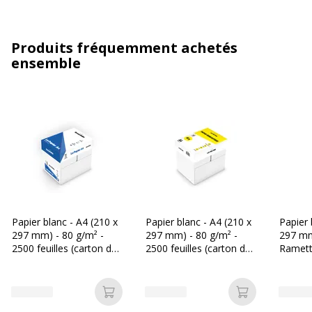
Produits fréquemment achetés
ensemble
Papier blanc - A4 (210 x
Papier blanc - A4 (210 x
Papier 
297 mm) - 80 g/m² -
297 mm) - 80 g/m² -
297 mm
2500 feuilles (carton de
2500 feuilles (carton de
Ramette
5 ramettes) - Bureau
5 ramettes) - Les Prix
- Burea
Vallée
Mini
Ajouter au panier
Ajouter au p