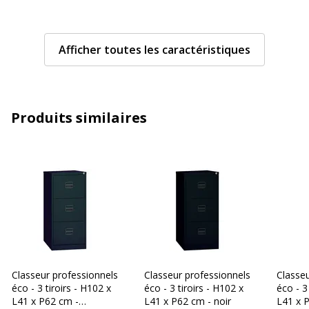
Caractéristiques techniques
Caractéristiques techniques
Afficher toutes les caractéristiques
Charge maximale position
90 kg
haute
Finition
Peinture époxy
Produits similaires
Matériau(x) du produit
Métal
Verrou
Oui (verrouillage à clé)
Caractéristiques générales
Caractéristiques générales
Couleur
Beige
Classeur professionnels
Classeur professionnels
Classeu
Finition
Beige
éco - 3 tiroirs - H102 x
éco - 3 tiroirs - H102 x
éco - 3
L41 x P62 cm -
L41 x P62 cm - noir
L41 x P