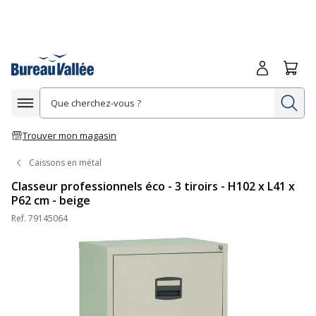
Me connecte
Panie
Re
Afficher la navigation
Trouver mon magasin
Caissons en métal
Classeur professionnels éco - 3 tiroirs - H102 x L41 x
P62 cm - beige
Ref.
79145064