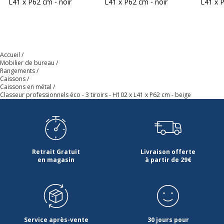
L41 x P62 cm - noir
L41 x P62 cm - noir
L41 x 
anthrac
Composants
3 x tiroir - Poids de charge maximale: 30
kg - beige - acier
Dimensions et poids
Accueil
Dimensions et poids
Mobilier de bureau
Rangements
Caissons
Hauteur
102 cm
Caissons en métal
Classeur professionnels éco - 3 tiroirs - H102 x L41 x P62 cm - beige
Largeur
41 cm
Poids du produit
35 kg
Retrait Gratuit
Livraison offerte
Profondeur
62 cm
en magasin
à partir de 29€
Garantie
Garantie
Disponibilité des pièces détachées
nc
Service après-vente
30 jours pour