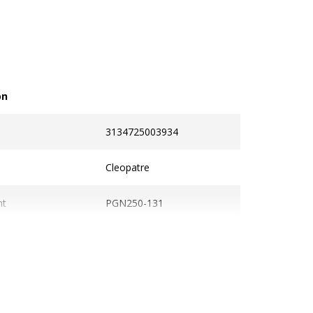
on
3134725003934
Cleopatre
nt
PGN250-131