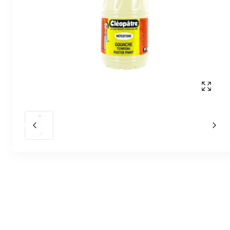
Affich
Slide précédent
Slid