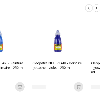
Produits p
Produi
TARI - Peinture
Cléopâtre NÉFERTARI - Peinture
Cléopâtre
rimaire - 250 ml
gouache - violet - 250 ml
- gouache
ml
Ajouter au panier
Ajouter au pan