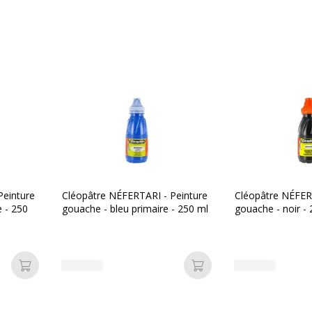
330 g
Peinture
Cléopâtre NÉFERTARI - Peinture
Cléopâtre NÉFER
e - 250
gouache - bleu primaire - 250 ml
gouache - noir -
Ajouter au panier
Ajouter au panier