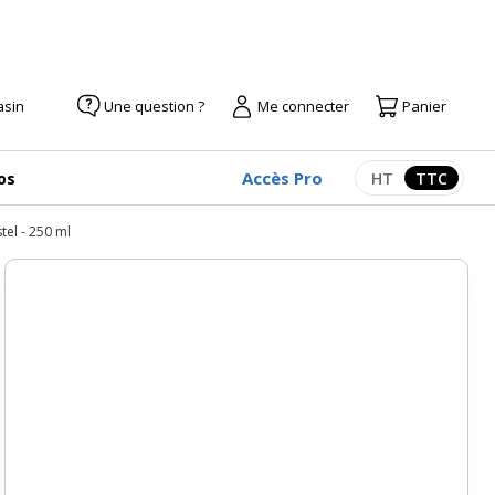
asin
Une question ?
Me connecter
Panier
Accès Pro
os
HT
TTC
Afficher les pr
Afficher
tel - 250 ml