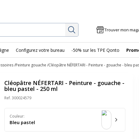
Rechercher
Trouver mon mag
ligne
Configurez votre bureau
-50% sur les TPE Qonto
Prom
essoires
Peinture gouache
Cléopâtre NÉFERTARI - Peinture - gouache - bleu pas
Cléopâtre NÉFERTARI - Peinture - gouache -
bleu pastel - 250 ml
Ref.
300024579
Couleur
:
Bleu pastel