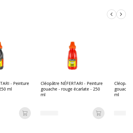
Produits p
Produi
TARI - Peinture
Cléopâtre NÉFERTARI - Peinture
Cléopâtre
 250 ml
gouache - rouge écarlate - 250
gouache -
ml
ml
Ajouter au panier
Ajouter au pan