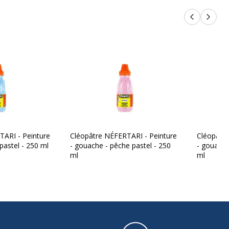
Produits p
Produi
TARI - Peinture
Cléopâtre NÉFERTARI - Peinture
Cléopâtre
pastel - 250 ml
- gouache - pêche pastel - 250
- gouache
ml
ml