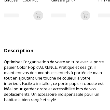
Européen - Color Pop
cartes/argent -
mm - t
disponible dans
incolor
différentes couleurs
Ajouter au panier
Ajouter au p
Description
Optimisez l’organisation de votre voiture avec le porte
papier Color Pop d’AUXENCE. Pratique et design, il
maintient vos documents essentiels à portée de main
tout en ajoutant une touche de couleur à votre
intérieur. Facile à installer, ce porte papier robuste est
idéal pour garder ordre et accessibilité lors de vos
déplacements. Un accessoire indispensable pour un
habitacle bien rangé et stylé.