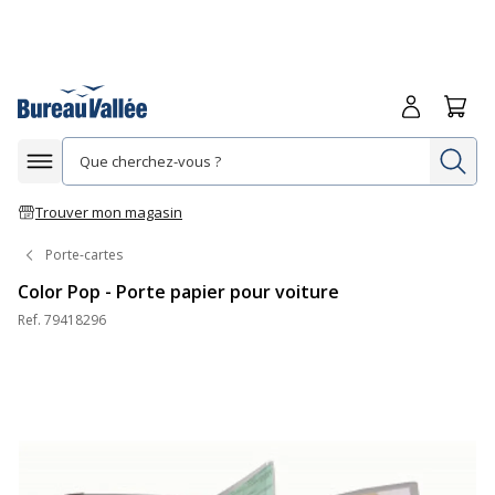
Me connecte
Panie
Re
Afficher la navigation
Trouver mon magasin
Porte-cartes
Color Pop - Porte papier pour voiture
Ref.
79418296