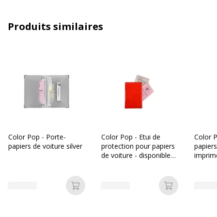
Produits similaires
Color Pop - Porte-
Color Pop - Etui de
Color P
papiers de voiture silver
protection pour papiers
papiers
de voiture - disponible
imprimé
dans différentes
modèle
couleurs
Ajouter au panier
Ajouter au p