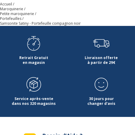
Accueil
Maroquinerie
Largeur
18.5 cm
Petite maroquinerie
Portefeuilles
Samsonite Satiny - Portefeuille compagnon noir
Profondeur
2 cm
Retrait Gratuit
Livraison offerte
en magasin
à partir de 29€
Service après-vente
30 jours pour
dans nos 320 magasins
changer d'avis