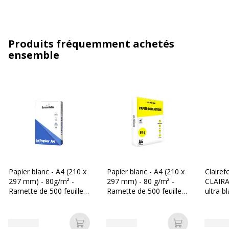
Produits fréquemment achetés
ensemble
Papier blanc - A4 (210 x
Papier blanc - A4 (210 x
Clairef
297 mm) - 80g/m² -
297 mm) - 80 g/m² -
CLAIRA
Ramette de 500 feuilles
Ramette de 500 feuilles
ultra b
- Bureau Vallée
- Les Prix Mini
297 mm
Ramette
Ajouter au panier
Ajouter au p