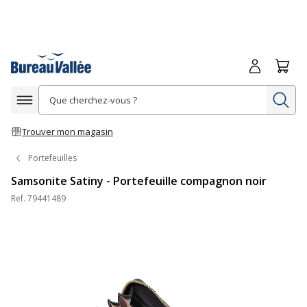
Me connecte
Panie
Re
Afficher la navigation
Trouver mon magasin
Portefeuilles
Samsonite Satiny - Portefeuille compagnon noir
Ref.
79441489