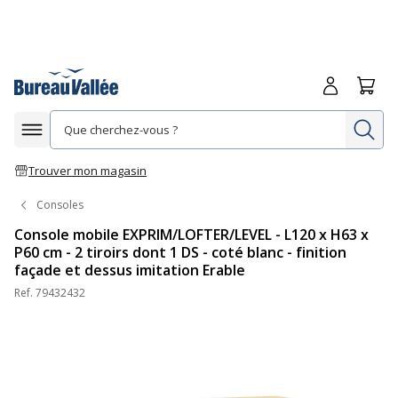
Me connecte
Panie
Re
Afficher la navigation
Trouver mon magasin
Consoles
Console mobile EXPRIM/LOFTER/LEVEL - L120 x H63 x
P60 cm - 2 tiroirs dont 1 DS - coté blanc - finition
façade et dessus imitation Erable
Ref.
79432432