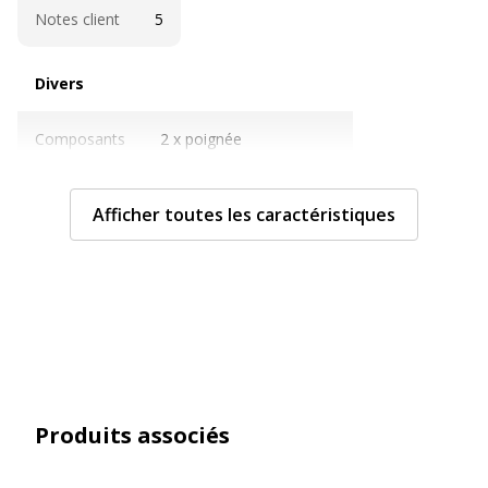
Notes client
5
Divers
Divers
Composants
2 x poignée
Panneau arrière - blanc
Panneau inférieur - blanc
Panneau latéral - blanc
Afficher toutes les caractéristiques
Informations sur les services
Informations sur les services
Assemblage requis
Oui
Avertissement sur les
L'image du produit peut être
couleurs de l'image
d'une couleur différente
Produits associés
Sous type mobilier
Console mobile