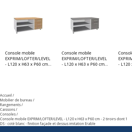
Caractéristiques techniques
Caractéristiques techniques
Couleur(s) du cadre
Blanc
Finition
Mélamine
Console mobile
Matériau(x) du
Mélamine de haute densité,
Console mobile
Consol
EXPRIM/LOFTER/LEVEL
produit
Panneau de particules
EXPRIM/LOFTER/LEVEL
EXPRI
- L120 x H63 x P60 cm -
- L120 x H63 x P60 cm -
- L120
3 tiroirs - coté Blanc -
2 tiroirs dont 1 DS -
2 tiroi
Mobile
Oui
finition façade et dessus
coté blanc - finition
coté al
imitation Hêtre
façade et dessus
façade
imitation Chêne gris
imitati
Verrou
Oui (verrouillage à clé)
Accueil
Mobilier de bureau
Conçu pour dossiers
Oui
Rangements
suspendus
Caissons
Consoles
Console mobile EXPRIM/LOFTER/LEVEL - L120 x H63 x P60 cm - 2 tiroirs dont 1
DS - coté blanc - finition façade et dessus imitation Erable
Catégorie de
Basse
hauteur mobilier