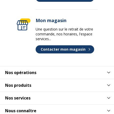
Ouverture
Non concerné
Mon magasin
Quantité de
4
roulettes
Une question sur le retrait de votre
commande, nos horaires, l'espace
services...
Quantité de
2
tiroirs
Contacter mon magasin
Type
Sur roulette
d'installation
Nos opérations
Type de porte
Non concerné
Nos produits
Type de produit
Console
Nos services
Caracteristiques
A monter soi-même
de montage
Nous connaître