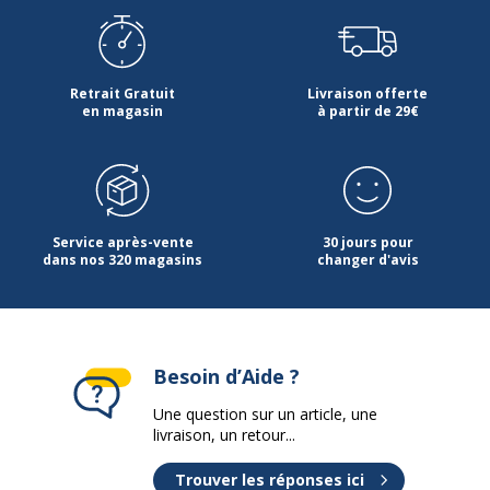
Caractéristiques générales
Caractéristiques générales
Retrait Gratuit
Livraison offerte
Conçu pour
en magasin
Classement, Stockage de dossiers
à partir de 29€
stockage
suspendus
Gamme
Exprim, Exprim Manager, Level,
Lofter, Lofter Manager, Urban
Manager
Service après-vente
30 jours pour
dans nos 320 magasins
changer d'avis
Finition
Imitation Erable
Quantité
1
d'étagères
Besoin d’Aide ?
Une question sur un article, une
Modèle
2 tiroirs
livraison, un retour...
Quantité incluse
1
Trouver les réponses ici