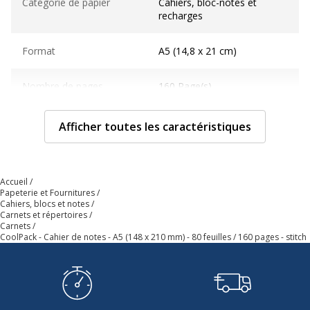
Catégorie de papier
Cahiers, bloc-notes et
recharges
Format
A5 (14,8 x 21 cm)
Nombre de pages
160 Page(s)
Nombre de pages ou
80 Feuille(s)
Afficher toutes les caractéristiques
feuilles
Relié
Reliure latérale
Accueil
Papeterie et Fournitures
Cahiers, blocs et notes
Type de couverture
Couverture rigide
Carnets et répertoires
Carnets
Caractéristiques générales
CoolPack - Cahier de notes - A5 (148 x 210 mm) - 80 feuilles / 160 pages - stitch
Caractéristiques générales
Catégorie de
Multicolore
couleur