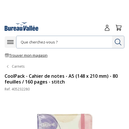
Me connecte
Panie
Re
Afficher la navigation
Trouver mon magasin
Carnets
CoolPack - Cahier de notes - A5 (148 x 210 mm) - 80
feuilles / 160 pages - stitch
Ref.
405232280