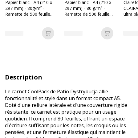
Papier blanc - A4 (210 x
Papier blanc - A4 (210 x
Clairef
297 mm) - 80g/m² -
297 mm) - 80 g/m² -
CLAIRA
Ramette de 500 feuilles
Ramette de 500 feuilles
ultra b
- Bureau Vallée
- Les Prix Mini
297 mm
Ramette
Ajouter au panier
Ajouter au p
Description
Le carnet CoolPack de Patio Dystrybucja allie
fonctionnalité et style dans un format compact A5.
Doté d'une reliure latérale et d'une couverture rigide
résistante, ce carnet est pratique pour un usage
quotidien. Il comprend 80 feuilles, offrant un espace
d'écriture suffisant pour les notes, les croquis ou les
pensées, et une fermeture élastique qui maintient le