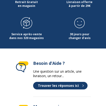
Retrait Gratuit
Livraison offerte
en magasin
à partir de 29€
Quantité incluse
1
Type de
Fermeture élastique sur toute la
fermeture
longueur
Données d'identification
Service après-vente
30 jours pour
Données d'identification
dans nos 320 magasins
changer d'avis
Code barre maitre
5903686375033
Référence produit fabricant
75033PTR
Besoin d’Aide ?
Une question sur un article, une
livraison, un retour...
Trouver les réponses ici