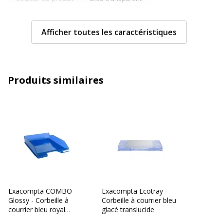
Données d'identification
Données d'identification
Afficher toutes les caractéristiques
Code barre maitre
3462151008408
Marque
CEP
Produits similaires
Référence produit fabricant
2110084
Exacompta COMBO
Exacompta Ecotray -
Glossy - Corbeille à
Corbeille à courrier bleu
courrier bleu royal
glacé translucide