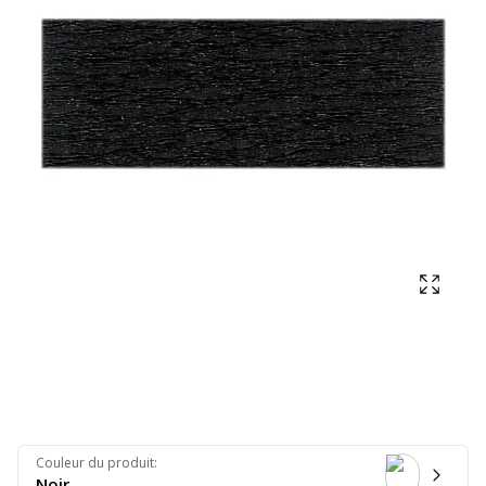
Affich
Couleur du produit
:
Noir