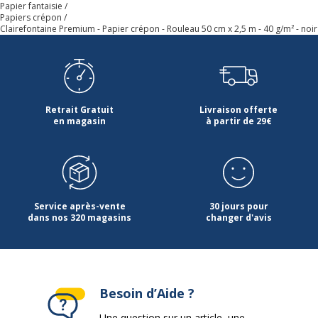
Papier fantaisie
Papiers crépon
Clairefontaine Premium - Papier crépon - Rouleau 50 cm x 2,5 m - 40 g/m² - noir
Retrait Gratuit
Livraison offerte
en magasin
à partir de 29€
Service après-vente
30 jours pour
dans nos 320 magasins
changer d'avis
Besoin d’Aide ?
Une question sur un article, une