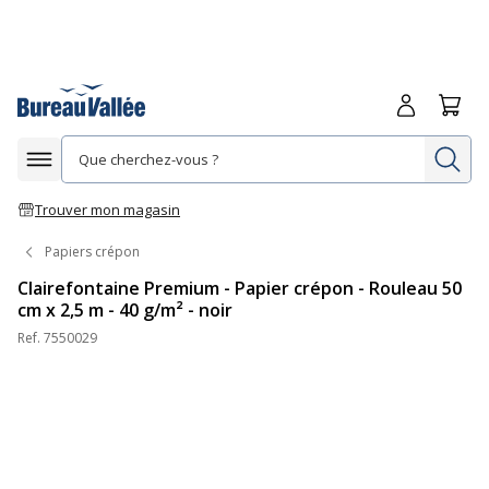
Me connecte
Panie
Re
Afficher la navigation
Trouver mon magasin
Papiers crépon
Clairefontaine Premium - Papier crépon - Rouleau 50
cm x 2,5 m - 40 g/m² - noir
Ref.
7550029