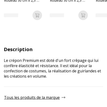
Rouleau 50 cm x 2,5 m -
Rouleau 50 cm x 2,5 m -
Roulea
40 g/m² - blanc
40 g/m² - rouge
40 g/m²
Ajouter au panier
Ajouter au p
Description
Le crépon Premium est doté d'un fort crêpage qui lui
confère élasticité et résistance. Il est idéal pour la
confection de costumes, la réalisation de guirlandes et
les créations en volume.
Tous les produits de la marque