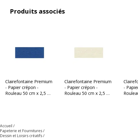
Produits associés
Marque
Clairefontaine
Référence produit fabricant
95129C
Clairefontaine Premium
Clairefontaine Premium
Claire
- Papier crépon -
- Papier crépon -
- Papie
Rouleau 50 cm x 2,5 m -
Rouleau 50 cm x 2,5 m -
Roulea
40 g/m² - bleu royal
40 g/m² - ivoire
40 g/m
Accueil
Papeterie et Fournitures
Dessin et Loisirs créatifs