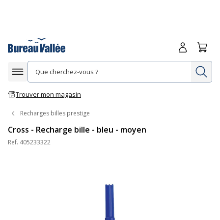
Me connecte
Panie
Re
Afficher la navigation
Trouver mon magasin
Recharges billes prestige
Cross - Recharge bille - bleu - moyen
Ref.
405233322