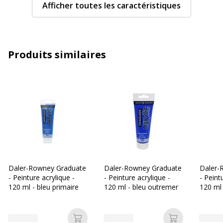
Afficher toutes les caractéristiques
Informations sur les services
Informations sur les services
Couleurs du produit disponibles
Teinte bleu céruléen
Produits similaires
Caractéristiques techniques
Caractéristiques techniques
Contenance
120 ml
Indice de couleur
127
Permanent
Oui
Daler-Rowney Graduate
Daler-Rowney Graduate
Daler-
Séchage rapide
Oui
- Peinture acrylique -
- Peinture acrylique -
- Peint
120 ml - bleu primaire
120 ml - bleu outremer
120 ml 
Type d'emballage
Tube avec eurotrou
Type de peinture
Peinture acrylique