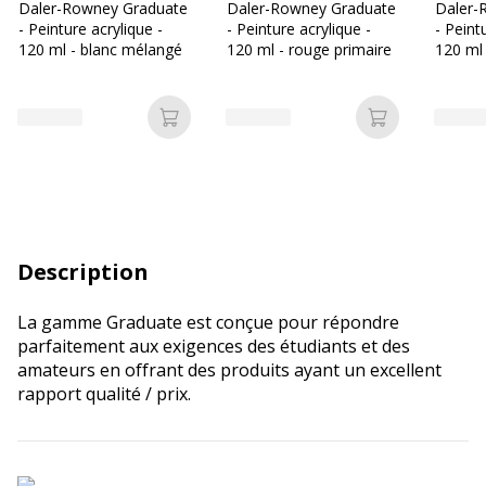
Daler-Rowney Graduate
Daler-Rowney Graduate
Daler-
- Peinture acrylique -
- Peinture acrylique -
- Peint
120 ml - blanc mélangé
120 ml - rouge primaire
120 ml 
Ajouter au panier
Ajouter au p
Description
La gamme Graduate est conçue pour répondre
parfaitement aux exigences des étudiants et des
amateurs en offrant des produits ayant un excellent
rapport qualité / prix.