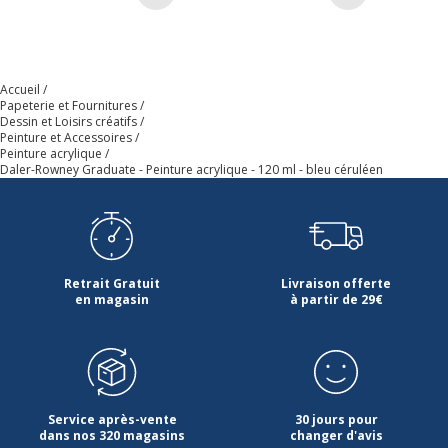
Ajouter au panier
Ajouter au p
Données d'identification
Données d'identification
Accueil
Papeterie et Fournitures
Code barre maitre
5011386020525
Dessin et Loisirs créatifs
Peinture et Accessoires
Peinture acrylique
Marque
Daler Rowney
Daler-Rowney Graduate - Peinture acrylique - 120 ml - bleu céruléen
Référence produit fabricant
D123120130
Retrait Gratuit
Livraison offerte
en magasin
à partir de 29€
Service après-vente
30 jours pour
dans nos 320 magasins
changer d'avis