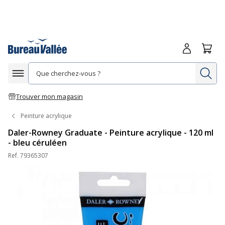
Me connecte
Panie
Re
Afficher la navigation
Trouver mon magasin
Peinture acrylique
Daler-Rowney Graduate - Peinture acrylique - 120 ml
- bleu céruléen
Ref.
79365307