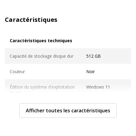
Caractéristiques
Caractéristiques techniques
Caractéristiques techniques
Capacité de stockage disque dur
512 GB
Couleur
Noir
Édition du système d'exploitation
Windows 11
fourni
Fabricant du processeur
Intel
Afficher toutes les caractéristiques
Famille de système d'exploitation
Windows 11