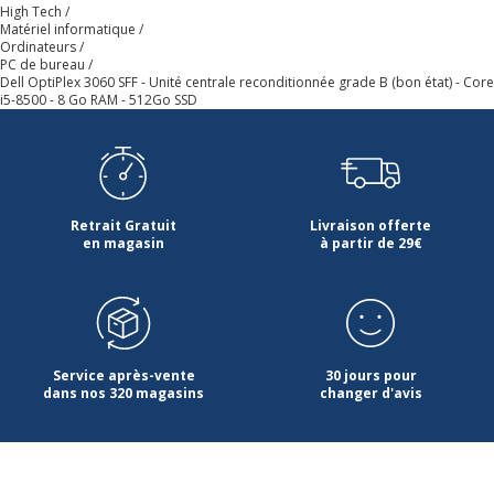
Nombre de cœurs du processeur
6 cœurs
High Tech
Matériel informatique
Ordinateurs
Nombre de disque dur installé
1
PC de bureau
Dell OptiPlex 3060 SFF - Unité centrale reconditionnée grade B (bon état) - Core
i5-8500 - 8 Go RAM - 512Go SSD
Nombre de processeur installé
1
Processeur graphique
Intel UHD Graphics
630
Retrait Gratuit
Livraison offerte
en magasin
à partir de 29€
Série du processeur graphique
Intel UHD Graphics
Technologie ram
DDR4 SDRAM
Type d'alimentation
Alimentation
Service après-vente
30 jours pour
électrique
dans nos 320 magasins
changer d'avis
Type de disque dur
SSD
Type du 2ème disque dur
Aucun