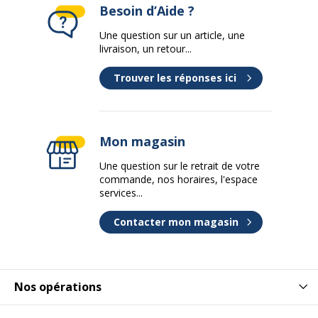
Besoin d’Aide ?
Une question sur un article, une
Type d'écran
Aucun
livraison, un retour...
Type de processeur
Core i5
Trouver les réponses ici
Type de stockage
Aucun(e)
Mon magasin
Type de systeme d'exploitation
Windows 11
Une question sur le retrait de votre
commande, nos horaires, l'espace
Vitesse maximale en mode Turbo
4 GHz
services...
Divers
Contacter mon magasin
Divers
Accessoires inclus
Câble d'alimentation
Nos opérations
Caractéristiques générales
Caractéristiques générales