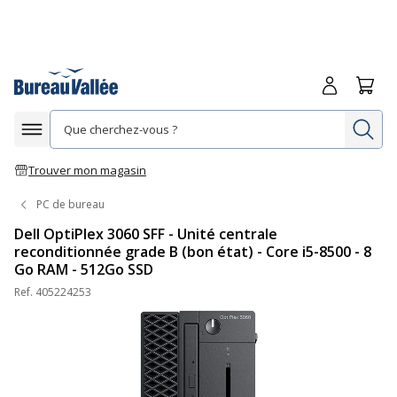
Me connecte
Panie
Re
Afficher la navigation
Trouver mon magasin
PC de bureau
Dell OptiPlex 3060 SFF - Unité centrale
reconditionnée grade B (bon état) - Core i5-8500 - 8
Go RAM - 512Go SSD
Ref.
405224253