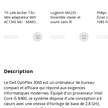
TP-Link Archer T3U -
Logitech MK235 -
Philip
Mini adaptateur WiFi
Ensemble clavier et
Écran 
AC1300 MU - MIMO
souris sans fil
1080 Fu
USB - clé wifi
HDMI,
Ajouter au panier
Ajouter au p
Description
Le Dell OptiPlex 3060 est un ordinateur de bureau
compact et efficace qui répond aux exigences
informatiques modernes. Équipé d'un processeur Intel
Core i5-8400, ce système dispose d'une conception à 6
cœurs avec une vitesse d'horloge de base de 2,8 GHz,