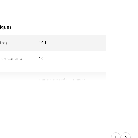
iques
ques
tre)
19 l
 en continu
10
Cartes de crédit, Papier,
Trombones
Fenêtre d'inspection
 papier
220 mm
P_5