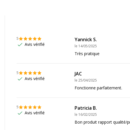
Référence produit fabrica
5
Yannick S.
Avis vérifié
Informations sur les se
le
14/05/2025
Très pratique
Informations sur les ser
nc
Etat du produit
5
JAC
2 ans
Avis vérifié
le
25/04/2025
Fonctionne parfaitement.
2 ans
5
Patricia B.
Avis vérifié
le
16/02/2025
Bon produit rapport qualité/pr
Dimensions et poids