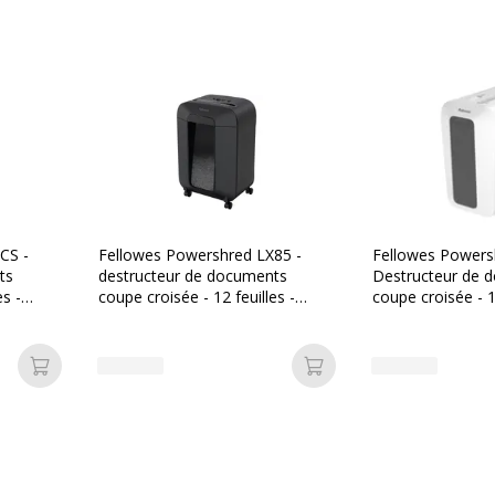
Nombre de feuilles simul
Poubelle coulissante
Taille de déchiquetage
Type de coupe
CS -
Fellowes Powershred LX85 -
Fellowes Powers
ts
destructeur de documents
Destructeur de 
es -
coupe croisée - 12 feuilles -
coupe croisée - 10
Corbeille 19 litres - sécurité
Corbeille 22 litre
SafeSense
Données d'identificati
Ajouter au panier
Ajouter au panier
Données d'identification
Noir
Code barre maitre
1
Marque