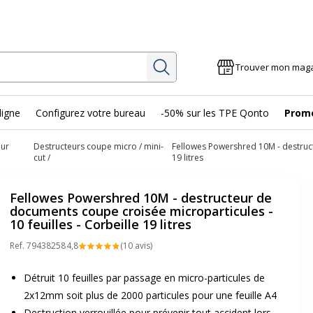
Rechercher
Trouver mon mag
ligne
Configurez votre bureau
-50% sur les TPE Qonto
Prom
eur
Destructeurs coupe micro / mini-
Fellowes Powershred 10M - destruct
cut
19 litres
Fellowes Powershred 10M - destructeur de
documents coupe croisée microparticules -
10 feuilles - Corbeille 19 litres
Ref.
79438258
4,8
(10 avis)
Détruit 10 feuilles par passage en micro-particules de
2x12mm soit plus de 2000 particules pour une feuille A4
Destruction verrouillée pour prévenir tout accident lors