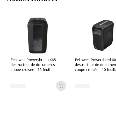
Fellowes Powershred LX65 -
Fellowes Powershred 60
destructeur de documents
destructeur de documen
coupe croisée - 10 feuilles -
coupe croisée - 10 feuill
Corbeille 22 litres - noir
Corbeille 22 litres
Caractéristiques générales
Ajouter au panier
Caractéristiques générales
Catégorie de couleur
Quantité incluse