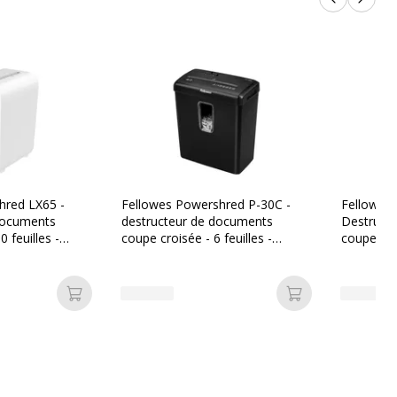
Produits p
Produi
tanées
10
Oui
2 x 12 mm
Petites particules
hred LX65 -
Fellowes Powershred P-30C -
Fellowes
documents
destructeur de documents
Destruct
 feuilles -
coupe croisée - 6 feuilles -
coupe croi
s - blanc
Corbeille 15 litres
Corbeille 
on
Ajouter au panier
Ajouter au pan
0043859743537
Fellowes