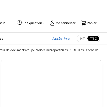
asin
Une question ?
Me connecter
Panier
Accès Pro
os
HT
TTC
Afficher les pr
Afficher
eur de documents coupe croisée microparticules - 10 feuilles - Corbeille