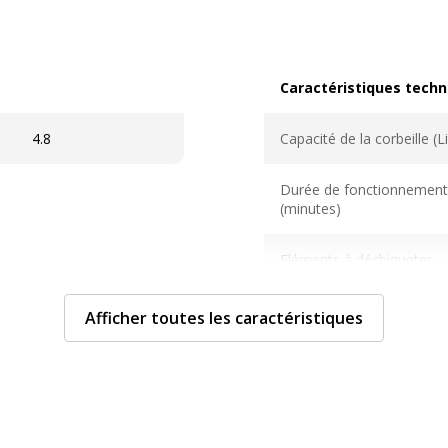
Caractéristiques techn
Caractéristiques techni
4.8
Capacité de la corbeille (Li
Durée de fonctionnement
(minutes)
Eléments à déchiqueter
Afficher toutes les caractéristiques
Fonctionnalités
Largeur d'alimentation de
Niveau de sécurité