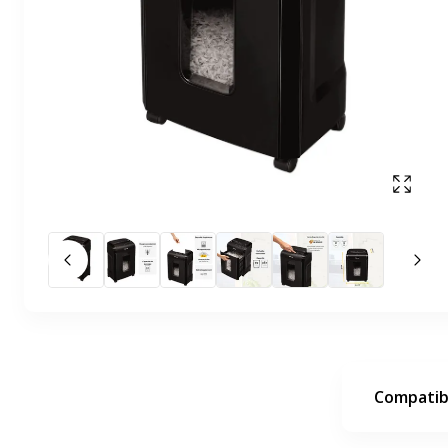
Affich
Slide précédent
Slid
Compatibi