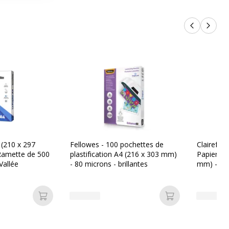
Produits p
Produi
 (210 x 297
Fellowes - 100 pochettes de
Clairefon
Ramette de 500
plastification A4 (216 x 303 mm)
Papier ult
Vallée
- 80 microns - brillantes
mm) - 80
feuilles
Ajouter au panier
Ajouter au pan