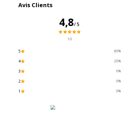
Avis Clients
4,8
/5
10
Garantie
5
80%
Garantie
Disponibilité des pièces détachées
4
20%
3
0%
Garantie commerciale
2
0%
Garanties légales
1
0%
Données logistiques