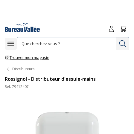
Me connecte
Panie
Re
Afficher la navigation
Trouver mon magasin
Distributeurs
Rossignol - Distributeur d'essuie-mains
Ref.
79412407