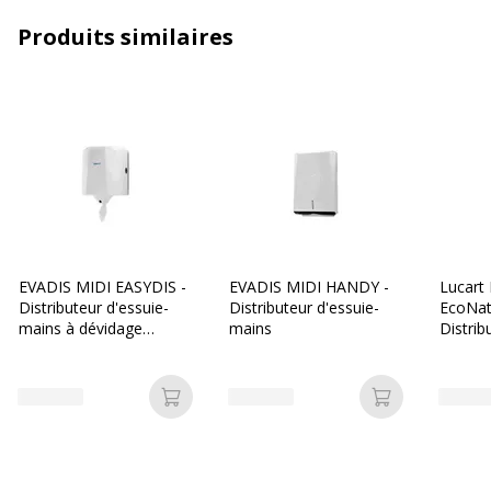
Caractéristiques générales
Caractéristiques générales
Produits similaires
Quantité incluse
1
Type de support
Distributeur d'essuie-mains
Données d'identification
Données d'identification
Code barre maitre
3019920525309
EVADIS MIDI EASYDIS -
EVADIS MIDI HANDY -
Lucart 
Distributeur d'essuie-
Distributeur d'essuie-
EcoNat
Marque
Rossignol
mains à dévidage
mains
Distrib
centrale
mains
Référence produit fabricant
52530
Ajouter au panier
Ajouter au p