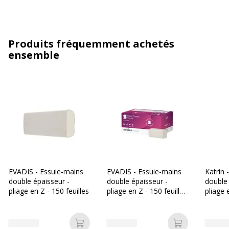
Produits fréquemment achetés
ensemble
EVADIS - Essuie-mains
EVADIS - Essuie-mains
Katrin 
double épaisseur -
double épaisseur -
double 
pliage en Z - 150 feuilles
pliage en Z - 150 feuilles
pliage 
- pack de 25
- 25 pi
Ajouter au panier
Ajouter au p