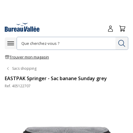
Me connecte
Panie
Re
Afficher la navigation
Trouver mon magasin
Sacs shopping
EASTPAK Springer - Sac banane Sunday grey
Ref.
405122707