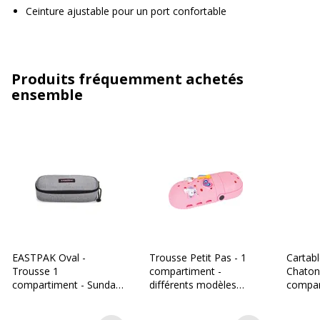
Ceinture ajustable pour un port confortable
Produits fréquemment achetés
ensemble
EASTPAK Oval -
Trousse Petit Pas - 1
Cartabl
Trousse 1
compartiment -
Chaton
compartiment - Sunday
différents modèles
compar
Grey
disponibles - Oberthur
Oberth