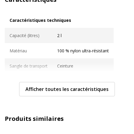
Caractéristiques techniques
Caractéristiques techniques
Capacité (litres)
2 l
Matériau
100 % nylon ultra-résistant
Sangle de transport
Ceinture
Type de fermeture
Fermeture éclair
Afficher toutes les caractéristiques
Type
Étui de ceinture
Caractéristiques générales
Caractéristiques générales
Produits similaires
Catégorie de couleur
Gris