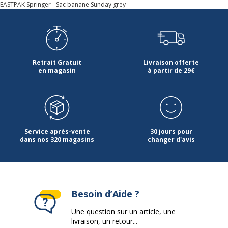
EASTPAK Springer - Sac banane Sunday grey
Poids du produit
120 g
Profondeur
8.5 cm
Retrait Gratuit
Livraison offerte
en magasin
à partir de 29€
Service après-vente
30 jours pour
dans nos 320 magasins
changer d'avis
Besoin d’Aide ?
Une question sur un article, une
livraison, un retour...