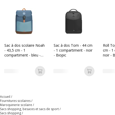
Quantité incluse
1
Données d'identification
Données d'identification
Code barre maitre
5414709188535
Sac à dos scolaire Noah
Sac à dos Tom - 44 cm
Roll To
- 43,5 cm - 1
- 1 compartiment - noir
cm - 1
Marque
EASTPAK
compartiment - bleu -
- Biopic
noir - 
Biopic
Référence produit fabricant
EK0000743631
Ajouter au panier
Ajouter au p
Dimensions et poids
Dimensions et poids
Hauteur
16.5 cm
Accueil
Fournitures scolaires
Largeur
23 cm
Maroquinerie scolaire
Sacs shopping, besaces et sacs de sport
Sacs shopping