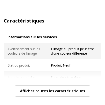
Caractéristiques
Informations sur les services
Informations sur les services
Avertissement sur les
L'image du produit peut être
couleurs de l'image
d'une couleur différente
Etat du produit
Produit Neuf
Sous type mobilier
Ecran de séparation
Normes de conformité
EN 354, EN 654:2011, ISO
Afficher toutes les caractéristiques
9613-1, M1
Caractéristiques générales