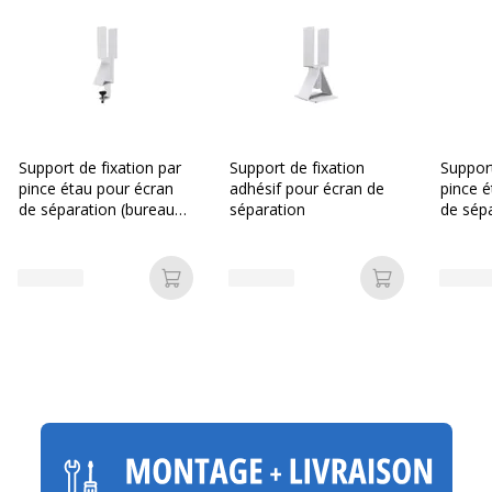
Support de fixation par
Support de fixation
Support
pince étau pour écran
adhésif pour écran de
pince é
de séparation (bureau
séparation
de sép
seul)
face à 
Ajouter au panier
Ajouter au p