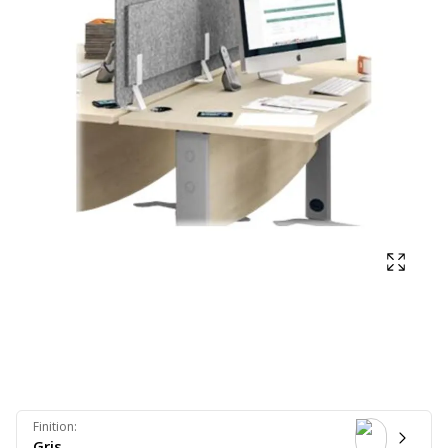
Affich
Finition
:
Gris