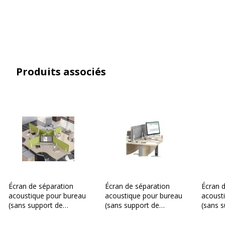
Caractéristiques générales
Catégorie de couleur
Gris, Gris
Gamme
Lofter
Produits associés
Finition
Gris
Quantité incluse
1
Caractéristiques environnementales
Caractéristiques environnementales
Certification PEFC
Oui
Données d'identification
Écran de séparation
Écran de séparation
Écran 
Données d'identification
acoustique pour bureau
acoustique pour bureau
acoust
(sans support de
(sans support de
(sans 
fixation) - L80 x H43 cm
fixation) - L140 x H43
fixatio
Code barre maitre
3253310169623
- vert chartreux
cm - gris chiné
cm - gr