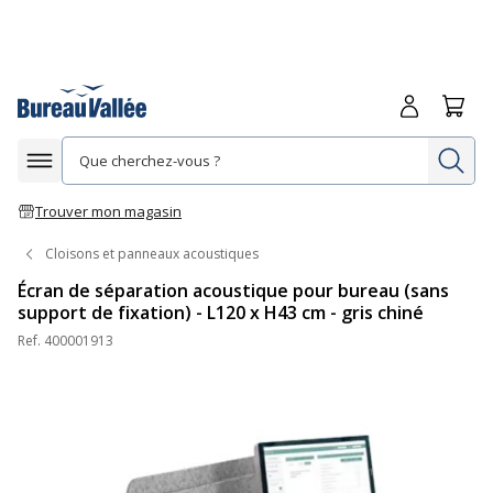
Me connecte
Panie
Re
Afficher la navigation
Trouver mon magasin
Cloisons et panneaux acoustiques
Écran de séparation acoustique pour bureau (sans
support de fixation) - L120 x H43 cm - gris chiné
Ref.
400001913