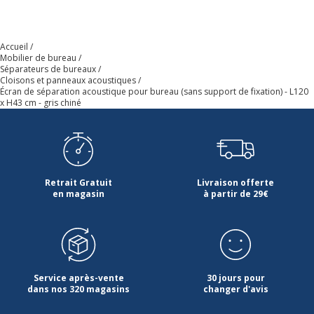
Marque
Burocean
Accueil
Mobilier de bureau
Référence produit fabricant
IT012G60
Séparateurs de bureaux
Cloisons et panneaux acoustiques
Écran de séparation acoustique pour bureau (sans support de fixation) - L120
Dimensions et poids
x H43 cm - gris chiné
Dimensions et poids
Largeur
120 cm
Profondeur
4.3 cm
Retrait Gratuit
Livraison offerte
en magasin
à partir de 29€
Garantie
Garantie
Disponibilité des pièces détachées
nc
Service après-vente
30 jours pour
Garantie commerciale
5 ans
dans nos 320 magasins
changer d'avis