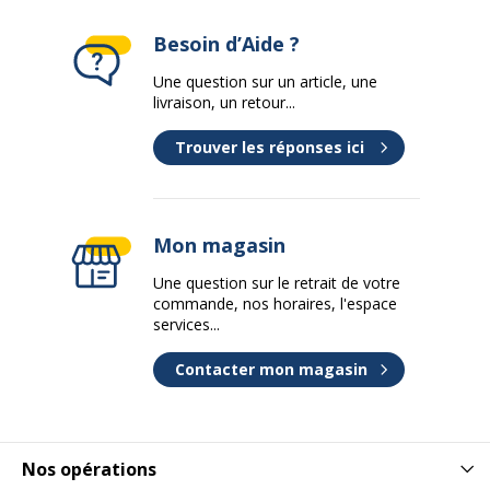
Avertissement sur les
L'image du produit peut être
couleurs de l'image
d'une couleur différente
Besoin d’Aide ?
Une question sur un article, une
Données d'identification
Données d'identification
livraison, un retour...
Trouver les réponses ici
Code barre maitre
4057305013101
Marque
edding
Mon magasin
Référence produit fabricant
4-4500-5999
Une question sur le retrait de votre
commande, nos horaires, l'espace
Données logistiques
services...
Données logistiques
Contacter mon magasin
Hauteur emballée
1.7 cm
Largeur emballée
1.7 cm
Nos opérations