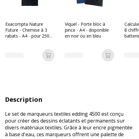
Exacompta Nature
Viquel - Porte bloc à
Calcula
Future - Chemise à 3
pince - A4 - disponible
8 chiff
rabats - A4 - pour 250
en noir ou en bleu
batteri
feuilles - noir
Ajouter au panier
Ajouter au p
Description
Le set de marqueurs textiles edding 4500 est conçu
pour créer des dessins éclatants et permanents sur
divers matériaux textiles. Grâce à leur encre pigmentée
à base d'eau, ces marqueurs offrent une palette de