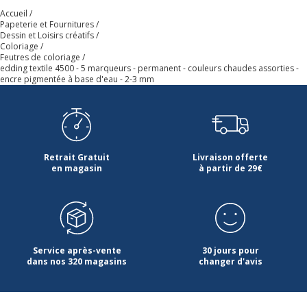
Largeur maximum de la
3 mm
Accueil
ligne (mm)
Papeterie et Fournitures
Dessin et Loisirs créatifs
Coloriage
Matériau d'embout
Polyester
Feutres de coloriage
edding textile 4500 - 5 marqueurs - permanent - couleurs chaudes assorties -
encre pigmentée à base d'eau - 2-3 mm
Matériau du produit
Plastique, Polypropylène (PP)
Permanent
Oui
Retrait Gratuit
Livraison offerte
Séchage rapide
Oui
en magasin
à partir de 29€
Type d'embout
Ogive
Type d'encre
Encre pigmentée à base
d'eau
Service après-vente
30 jours pour
dans nos 320 magasins
changer d'avis
Informations sur les services
Informations sur les services