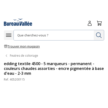
Me connecte
Panie
Re
Afficher la navigation
Trouver mon magasin
Feutres de coloriage
edding textile 4500 - 5 marqueurs - permanent -
couleurs chaudes assorties - encre pigmentée à base
d'eau - 2-3 mm
Ref.
405200115