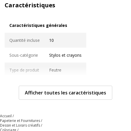
Caractéristiques
Caractéristiques générales
Caractéristiques générales
Quantité incluse
10
Sous-catégorie
Stylos et crayons
Type de produit
Feutre
Caractéristiques techniques
Caractéristiques techniques
Afficher toutes les caractéristiques
Avec bouchon
Oui
Accueil
Couleur
Bleu oriental, Gris, Jaune fluorescent,
Papeterie et Fournitures
d'écriture
Orange, Orange clair, Orange fluo,
Dessin et Loisirs créatifs
Rose néon, Rouge carmin, Vert clair,
Coloriage