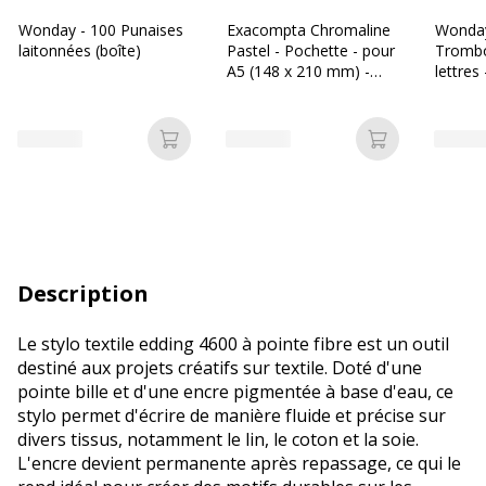
Wonday - 100 Punaises
Exacompta Chromaline
Wonday
laitonnées (boîte)
Pastel - Pochette - pour
Trombo
A5 (148 x 210 mm) -
lettres
Corail, mauve, bleu
couleur
pastel, vert paste
assorti
Ajouter au panier
Ajouter au p
Description
Le stylo textile edding 4600 à pointe fibre est un outil
destiné aux projets créatifs sur textile. Doté d'une
pointe bille et d'une encre pigmentée à base d'eau, ce
stylo permet d'écrire de manière fluide et précise sur
divers tissus, notamment le lin, le coton et la soie.
L'encre devient permanente après repassage, ce qui le