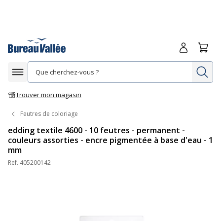
Me connecte
Panie
Re
Afficher la navigation
Trouver mon magasin
Feutres de coloriage
edding textile 4600 - 10 feutres - permanent -
couleurs assorties - encre pigmentée à base d'eau - 1
mm
Ref.
405200142