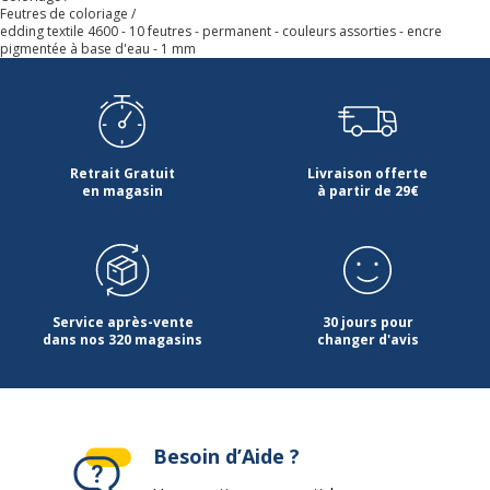
Vert pale, Violet fluo
Feutres de coloriage
edding textile 4600 - 10 feutres - permanent - couleurs assorties - encre
pigmentée à base d'eau - 1 mm
Fonctionnalités
Capuchon à la couleur de l'encre
Encre sans odeur
Lavable jusque 60 °C
Permanent aprÃ¨s repassage sans
vapeur
Résistant à l'eau
Retrait Gratuit
Livraison offerte
en magasin
à partir de 29€
Largeur
1 mm
maximum de
la ligne (mm)
Matériau du
Service après-vente
Plastique
30 jours pour
dans nos 320 magasins
changer d'avis
produit
Permanent
Oui
Besoin d’Aide ?
Type d'embout
Ogive