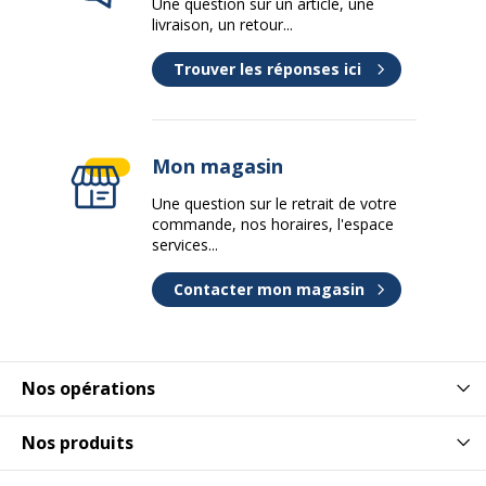
Une question sur un article, une
Type d'encre
Encre pigmentée à base d'eau
livraison, un retour...
Données d'identification
Trouver les réponses ici
Données d'identification
Code barre maitre
4057305013163
Mon magasin
Marque
edding
Une question sur le retrait de votre
commande, nos horaires, l'espace
services...
Référence produit fabricant
4-4600-10099
Contacter mon magasin
Nos opérations
Nos produits