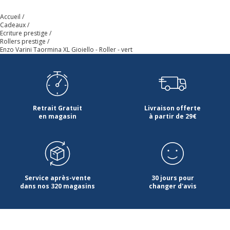
Référence produit fabricant
SE823268A
Accueil
Cadeaux
Ecriture prestige
Rollers prestige
Enzo Varini Taormina XL Gioiello - Roller - vert
Retrait Gratuit
Livraison offerte
en magasin
à partir de 29€
Service après-vente
30 jours pour
dans nos 320 magasins
changer d'avis