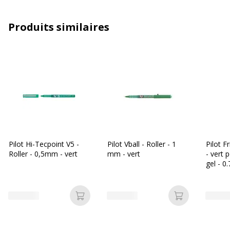
Clip poche
Oui
Produits similaires
Fonctionnalités
Finition laquée
Gaufrage en or
Matériau du produit
Acier
Rechargeable
Oui
Zone de préhension
Oui
Pilot Hi-Tecpoint V5 -
Pilot Vball - Roller - 1
Pilot Fr
Roller - 0,5mm - vert
mm - vert
- vert
Données d'identification
gel - 
Données d'identification
Code barre maitre
3219918232688
Ajouter au panier
Ajouter au p
Marque
Enzo Varini