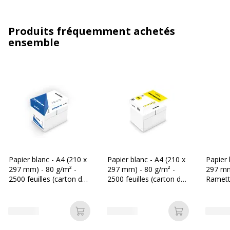
Produits fréquemment achetés
ensemble
Papier blanc - A4 (210 x
Papier blanc - A4 (210 x
Papier 
297 mm) - 80 g/m² -
297 mm) - 80 g/m² -
297 mm
2500 feuilles (carton de
2500 feuilles (carton de
Ramette
5 ramettes) - Bureau
5 ramettes) - Les Prix
- Burea
Vallée
Mini
Ajouter au panier
Ajouter au p