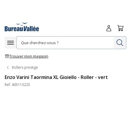
Me connecte
Panie
Re
Afficher la navigation
Trouver mon magasin
Rollers prestige
Enzo Varini Taormina XL Gioiello - Roller - vert
Ref.
405113225