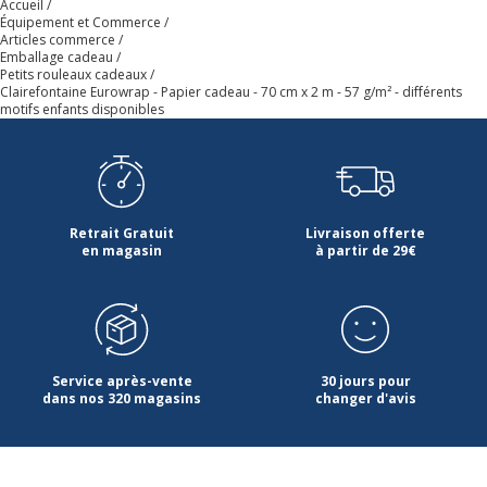
Accueil
Dimensions et poids
Équipement et Commerce
Dimensions et poids
Articles commerce
Emballage cadeau
Petits rouleaux cadeaux
Clairefontaine Eurowrap - Papier cadeau - 70 cm x 2 m - 57 g/m² - différents
Largeur
70 cm
motifs enfants disponibles
Longueur
2 m
Poids du produit
79 g
Retrait Gratuit
Livraison offerte
en magasin
à partir de 29€
Service après-vente
30 jours pour
dans nos 320 magasins
changer d'avis