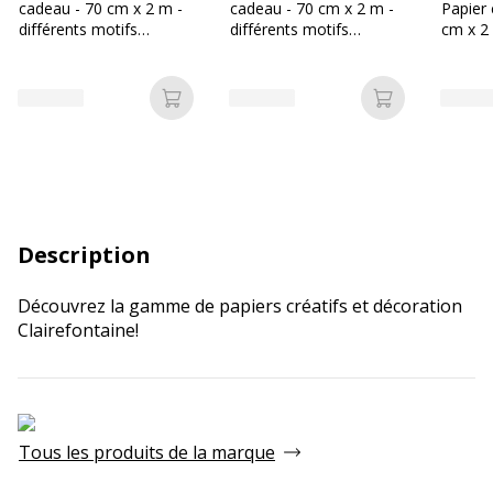
cadeau - 70 cm x 2 m -
cadeau - 70 cm x 2 m -
Papier 
différents motifs
différents motifs
cm x 2 
disponibles
enfants
dans d
enfant
Ajouter au panier
Ajouter au p
Description
Découvrez la gamme de papiers créatifs et décoration
Clairefontaine!
Tous les produits de la marque