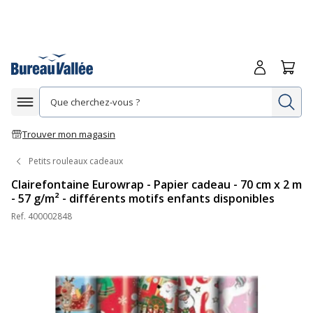
Me connecte
Panie
Re
Afficher la navigation
Trouver mon magasin
Petits rouleaux cadeaux
Clairefontaine Eurowrap - Papier cadeau - 70 cm x 2 m
- 57 g/m² - différents motifs enfants disponibles
Ref.
400002848