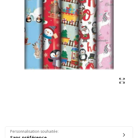
Affich
Personnalisation souhaitée
:
Sans préférence