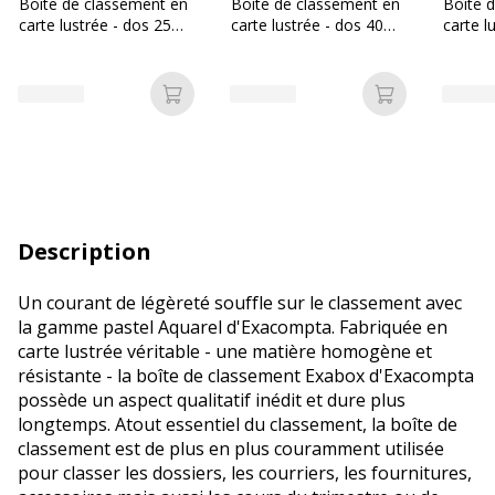
Boîte de classement en
Boîte de classement en
Boîte 
carte lustrée - dos 25
carte lustrée - dos 40
carte l
mm - disponible dans
mm - disponible dans
mm - d
différentes couleurs
différentes couleurs
différe
Ajouter au panier
Ajouter au p
Description
Un courant de légèreté souffle sur le classement avec
la gamme pastel Aquarel d'Exacompta. Fabriquée en
carte lustrée véritable - une matière homogène et
résistante - la boîte de classement Exabox d'Exacompta
possède un aspect qualitatif inédit et dure plus
longtemps. Atout essentiel du classement, la boîte de
classement est de plus en plus couramment utilisée
pour classer les dossiers, les courriers, les fournitures,