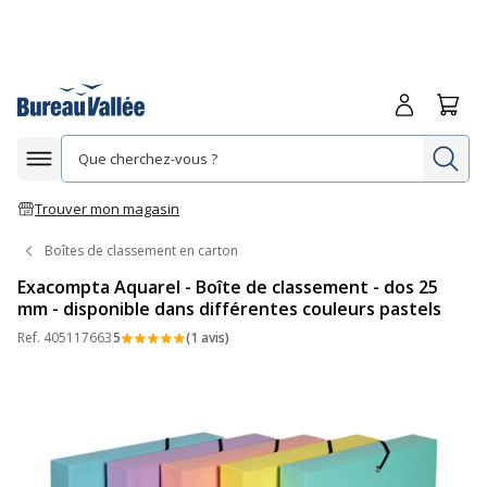
Me connecte
Panie
Re
Afficher la navigation
Trouver mon magasin
Boîtes de classement en carton
Exacompta Aquarel - Boîte de classement - dos 25
mm - disponible dans différentes couleurs pastels
Ref.
405117663
5
(1 avis)