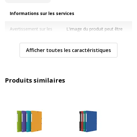
Informations sur les services
Informations sur les services
Avertissement sur les
L'image du produit peut être
couleurs de l'image
d'une couleur différente
Afficher toutes les caractéristiques
Normes de conformité
ISO 9706
Caractéristiques techniques
Caractéristiques techniques
Produits similaires
Capacité (feuilles
200 Feuille(s)
ou carte)
Caractéristiques
Fermeture élastique noire, Finition
archivage
mouchetée
Couleur
Disponible en différents coloris