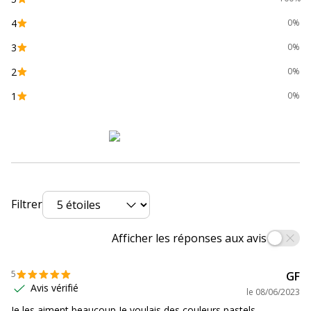
4
0%
Couleurs du produit
Corail, jaune citron, mauve, bleu
disponible
pastel, vert pastel
3
0%
2
0%
Quantité incluse
1
1
0%
Type de fermeture
Deux élastiques de retenue
Type de produit
Boîte de classement
Données d'identification
Données d'identification
Filtrer
Code barre maitre
3130630595502
Afficher les réponses aux avis
Marque
Exacompta
5
GF
Avis vérifié
le
08/06/2023
Référence produit fabricant
59550E
Je les aiment beaucoup Je voulais des couleurs pastels