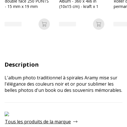
double face 250 PUNTS
Album - 360 x 4x6 in
Roller 
- 15 mm x 19 mm
(10x15 cm) - kraft x 1
perma
Ajouter au panier
Ajouter au p
Description
L'album photo traditionnel à spirales Aramy mise sur
l'élégance des couleurs noir et or pour sublimer les
belles photos d'un book ou des souvenirs mémorables.
Tous les produits de la marque