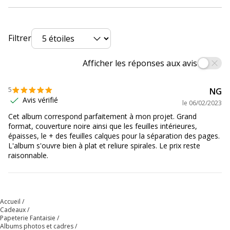
Largeur
32 cm
Filtrer
Poids du produit
1.29 kg
Afficher les réponses aux avis
5
NG
Avis vérifié
le
06/02/2023
Cet album correspond parfaitement à mon projet. Grand
format, couverture noire ainsi que les feuilles intérieures,
épaisses, le + des feuilles calques pour la séparation des pages.
L'album s'ouvre bien à plat et reliure spirales. Le prix reste
raisonnable.
Accueil
Cadeaux
Papeterie Fantaisie
Albums photos et cadres