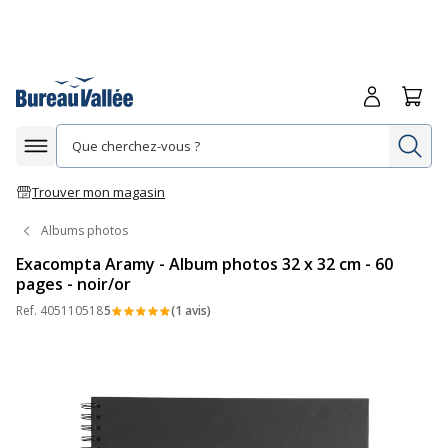
Me connecte
Panie
Re
Afficher la navigation
Trouver mon magasin
Albums photos
Exacompta Aramy - Album photos 32 x 32 cm - 60
pages - noir/or
Ref.
405110518
5
(1 avis)