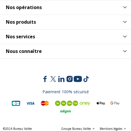
Nos opérations
Couleur du piètement
Aluminium
Dimensions et poids
Nos produits
Dimensions et poids
Nos services
Dimensions & Poids -
Pied - hauteur : 69.5 cm,
Détails
diamètre : 60 mm
Nous connaître
Hauteur
72 cm
Largeur
80 cm
Poids du produit
5 kg
Paiement 100% sécurisé
Profondeur
40 cm
Données logistiques
Données logistiques
©2024 Bureau Vallée
Groupe Bureau Vallée
Mentions légales