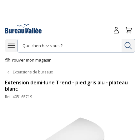
Me connecte
Panie
Re
Afficher la navigation
Trouver mon magasin
Extensions de bureaux
Extension demi-lune Trend - pied gris alu - plateau
blanc
Ref.
405165719