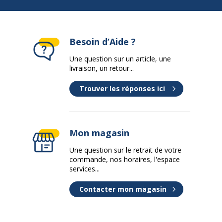
Profondeur
40 cm
Besoin d’Aide ?
Données d'identification
Données d'identification
Une question sur un article, une
livraison, un retour...
Code barre maitre
7331920001628
Trouver les réponses ici
Marque
Artarredi
Référence produit fabricant
314-11/3
Mon magasin
Une question sur le retrait de votre
Piètement
Piètement
commande, nos horaires, l'espace
services...
Pieds
Pied Aluminium
Contacter mon magasin
Quantité de pieds
1