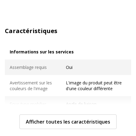
Caractéristiques
Informations sur les services
Informations sur les services
Assemblage requis
Oui
Avertissement sur les
L'image du produit peut être
couleurs de l'image
d'une couleur différente
Sous type mobilier
Angle de liaison
Normes de conformité
ISO 9001
Afficher toutes les caractéristiques
Caractéristiques techniques