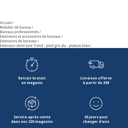
Chants
abs
Accueil
Mobilier de bureau
Couleur
Blanc
Bureaux professionnels
Extensions et accessoires de bureaux
Extensions de bureaux
Densité panneaux
750 kg/m3
Extension demi-lune Trend - pied gris alu - plateau blanc
Épaisseur
22 mm
Forme
Demi-arrondi
Retrait Gratuit
Livraison offerte
en magasin
à partir de 29€
Largeur du plateau
80 cm
Matériau
Panneau de
particules
Service après-vente
30 jours pour
Nature de la Finition surface
dans nos 320 magasins
Mélamine
changer d'avis
supèrieur