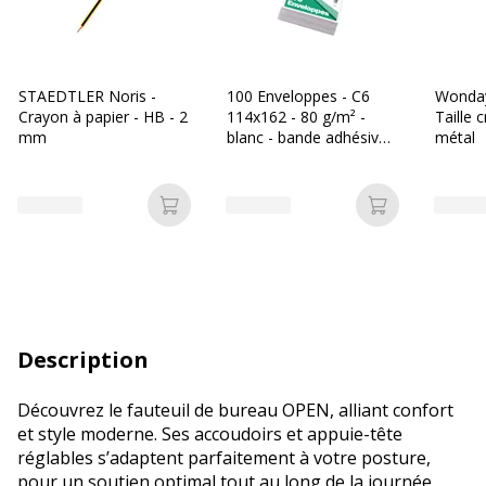
STAEDTLER Noris -
100 Enveloppes - C6
Wonday
Crayon à papier - HB - 2
114x162 - 80 g/m² -
Taille 
mm
blanc - bande adhésive -
métal
Bureau Vallée Recyclé
Ajouter au panier
Ajouter au p
Description
Découvrez le fauteuil de bureau OPEN, alliant confort
et style moderne. Ses accoudoirs et appuie-tête
réglables s’adaptent parfaitement à votre posture,
pour un soutien optimal tout au long de la journée.