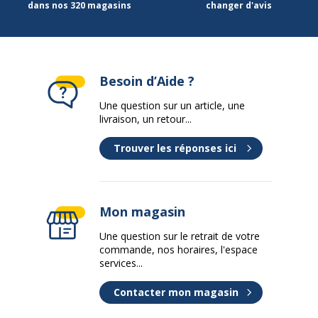
dans nos 320 magasins
changer d'avis
Matériau des accoudoirs
Polypropylène
Type d'accoudoirs
1D réglables
Besoin d’Aide ?
Dossier
Une question sur un article, une
Dossier
livraison, un retour...
Couleur du dossier
Noir
Trouver les réponses ici
Densité mousse
non concerné
dossier
Mon magasin
Structure du
Maille tendue fixée sur cadre en
Une question sur le retrait de votre
dossier
polypropylène
commande, nos horaires, l'espace
services...
Hauteur dossier
53,5 cm
Contacter mon magasin
Mini/Maxi