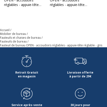
OPEN - accoudoirs
OPEN - accoudoirs
réglables - appuie-tête
réglables - appuie-tête
réglable - bleu
réglable - noir
Mentions légales
Prix à emporter et à monter
soi-même.
Normes de conformité
BIFMA X5.1
Accueil
Mobilier de bureau
Fauteuils et chaises de bureau
Usage
Utilisation quotidienne
Fauteuils de bureau
Fauteuil de bureau OPEN - accoudoirs réglables - appuie-tête réglable - gris
Données d'identification
Données d'identification
Code barre maitre
3760185024570
Retrait Gratuit
Livraison offerte
en magasin
à partir de 29€
Référence produit fabricant
OPN01GR
Accoudoirs
Accoudoirs
Couleur accoudoirs
Noir
Service après-vente
30 jours pour