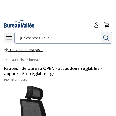
Me connecte
Panie
Re
Afficher la navigation
Trouver mon magasin
Fauteuils de bureau
Fauteuil de bureau OPEN - accoudoirs réglables -
appuie-tête réglable - gris
Ref.
405181446