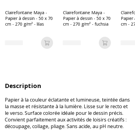
Clairefontaine Maya -
Clairefontaine Maya -
Clairef
Papier à dessin - 50 x 70
Papier à dessin - 50 x 70
Papier 
cm - 270 g/m² - lilas
cm - 270 g/m² - fuchsia
cm - 2
Ajouter au panier
Ajouter au p
Description
Papier à la couleur éclatante et lumineuse, teintée dans
la masse et résistante à la lumière. Lisse sur le recto et
le verso. Surface colorée idéale pour le dessin précis.
Convient parfaitement aux activités de loisirs créatifs :
découpage, collage, pliage. Sans acide, au pH neutre.