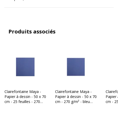
Produits associés
Clairefontaine Maya -
Clairefontaine Maya -
Clairef
Papier à dessin - 50 x 70
Papier à dessin - 50 x 70
Papier 
cm - 25 feuilles - 270
cm - 270 g/m² - bleu
cm - 25
g/m² - bleu minuit
minuit
g/m² - 