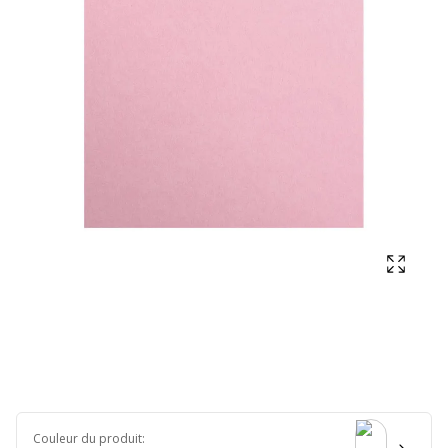
Affich
Couleur du produit
: