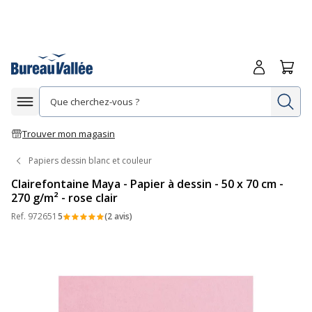
Me connecte
Panie
Re
Afficher la navigation
Trouver mon magasin
Papiers dessin blanc et couleur
Clairefontaine Maya - Papier à dessin - 50 x 70 cm -
270 g/m² - rose clair
Ref.
972651
5
(2 avis)