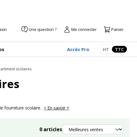
asin
Une question ?
Me connecter
Panier
Accès Pro
os
HT
TTC
Afficher les pr
Afficher
artiment scolaires
ires
 fourniture scolaire.
> En savoir +
Trier
0
articles