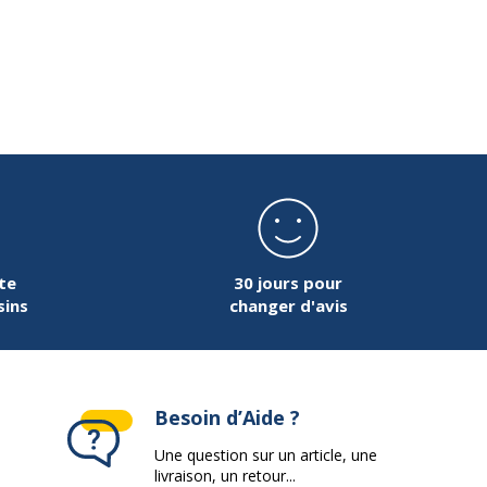
te
30 jours pour
sins
changer d'avis
Besoin d’Aide ?
Une question sur un article, une
livraison, un retour...