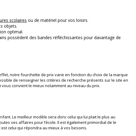
ures scolaires
ou de matériel pour vos loisirs.
ts objets.
ion optimal.
rtains possèdent des bandes réfléchissantes pour davantage de
effet, notre fourchette de prix varie en fonction du choix de la marque
ossible de renseigner les critères de recherche présents sur le site en
i vous convient le mieux notamment au niveau du prix.
fant. Le meilleur modèle sera donc celui qui lui plait le plus au
utes ses affaires pour l’école. Il est également primordial de le
t est celui qui répondra au mieux à vos besoins.