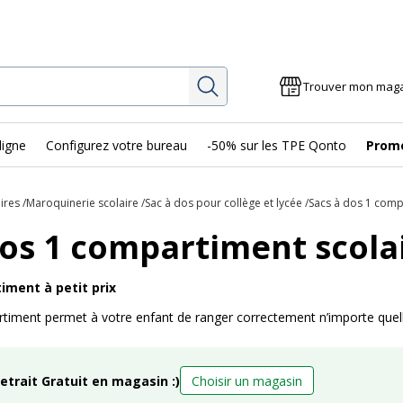
Rechercher
Trouver mon mag
ligne
Configurez votre bureau
-50% sur les TPE Qonto
Prom
ires
Maroquinerie scolaire
Sac à dos pour collège et lycée
Sacs à dos 1 comp
dos 1 compartiment scola
iment à petit prix
timent permet à votre enfant de ranger correctement n’importe quelle
retrait Gratuit en magasin :)
Choisir un magasin