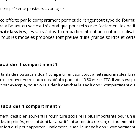
iment présente plusieurs avantages.
lace offerte par le compartiment permet de ranger tout type de
fournit
he à l’avant du sac est très pratique pour retrouver facilement les peti
 matelassées
, les sacs à dos 1 compartiment ont un confort d’utilisat
: tous les modèles proposés font preuve d’une grande solidité et ce
ac à dos 1 compartiment ?
tarifs de nos sacs à dos 1 compartiment sont tout à fait raisonnables. En 
ez trouver votre sac à dos idéal à partir de 13,50 euros TTC. Il vous est p
t par exemple, pour vous aider à dénicher le sac à dos 1 compartiment qu
r sac à dos 1 compartiment ?
ent, c’est bien souvent la fourniture scolaire la plus importante pour un en
es imprimés, et celui dont la capacité lui permettra de ranger facilement to
onfort qu’il peut apporter. Finalement, le meilleur sac à dos 1 compartimen