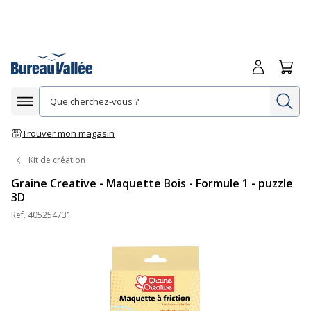
Me connecte
Panie
Re
Afficher la navigation
Trouver mon magasin
Kit de création
Graine Creative - Maquette Bois - Formule 1 - puzzle
3D
Ref.
405254731