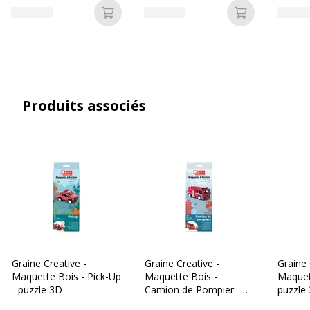
Ajouter au panier
Ajouter au p
Produits associés
Graine Creative -
Graine Creative -
Graine 
Maquette Bois - Pick-Up
Maquette Bois -
Maquett
- puzzle 3D
Camion de Pompier -
puzzle
puzzle 3D