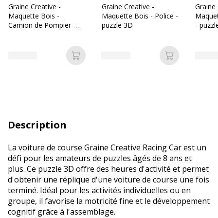
Graine Creative -
Graine Creative -
Graine 
Maquette Bois -
Maquette Bois - Police -
Maquet
Camion de Pompier -
puzzle 3D
- puzzl
puzzle 3D
Ajouter au panier
Ajouter au p
Description
La voiture de course Graine Creative Racing Car est un
défi pour les amateurs de puzzles âgés de 8 ans et
plus. Ce puzzle 3D offre des heures d'activité et permet
d'obtenir une réplique d'une voiture de course une fois
terminé. Idéal pour les activités individuelles ou en
groupe, il favorise la motricité fine et le développement
cognitif grâce à l'assemblage.