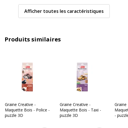
Données d'identification
Données d'identification
Afficher toutes les caractéristiques
Code barre maitre
3532436510596
Marque
Graine Creative
Produits similaires
Référence produit fabricant
651059
Dimensions et poids
Dimensions et poids
Hauteur
21 cm
Largeur
10 cm
Graine Creative -
Graine Creative -
Graine 
Maquette Bois - Police -
Maquette Bois - Taxi -
Maquet
Profondeur
24 cm
puzzle 3D
puzzle 3D
- puzzl