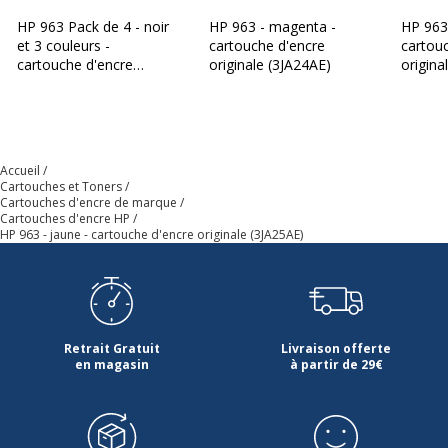
HP 963 Pack de 4 - noir
HP 963 - magenta -
HP 963X
Etat du produit
Produit Neuf
et 3 couleurs -
cartouche d'encre
cartou
cartouche d'encre
originale (3JA24AE)
origina
Données logistiques
originale (6ZC70AE)
Données logistiques
Hauteur emballée
12.6 cm
Accueil
Cartouches et Toners
Largeur emballée
11.4 cm
Cartouches d'encre de marque
Cartouches d'encre HP
HP 963 - jaune - cartouche d'encre originale (3JA25AE)
Poids emballé
50 g
Profondeur emballée
2.5 cm
Quantité emballée
1
Retrait Gratuit
Livraison offerte
en magasin
à partir de 29€
Dimensions et poids
Dimensions et poids