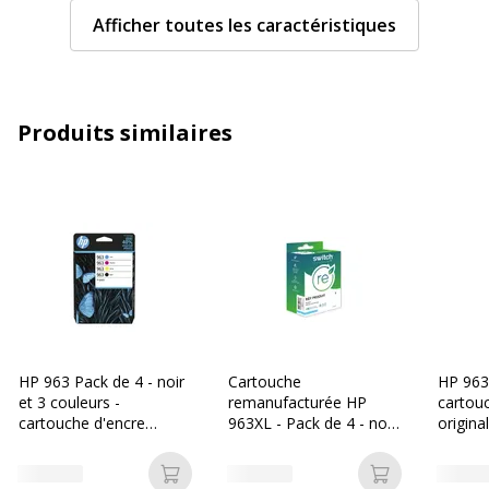
en ml
Afficher toutes les caractéristiques
Couleur du
Jaune
consommable
Produits similaires
Couverture du
ISO/IEC 24711
cycle
d'utilisation
Nombre de
700 pages
pages
imprimables
Compatible
Jet d'encre
avec
technologie
HP 963 Pack de 4 - noir
Cartouche
HP 963X
et 3 couleurs -
remanufacturée HP
cartou
cartouche d'encre
963XL - Pack de 4 - noir,
origina
Type de
Cartouche d'encre
originale (6ZC70AE)
cyan, magenta, jaune -
consommable
Switch
Ajouter au panier
Ajouter au p