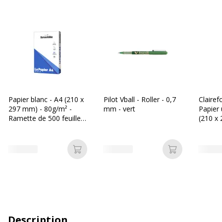
Papier blanc - A4 (210 x
Pilot Vball - Roller - 0,7
Clairef
297 mm) - 80g/m² -
mm - vert
Papier 
Ramette de 500 feuilles
(210 x
- Bureau Vallée
g/m² -
feuilles
Ajouter au panier
Ajouter au p
Description