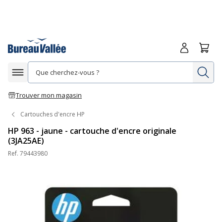
Me connecte
Panie
Re
Afficher la navigation
Trouver mon magasin
Cartouches d'encre HP
HP 963 - jaune - cartouche d'encre originale
(3JA25AE)
Ref.
79443980