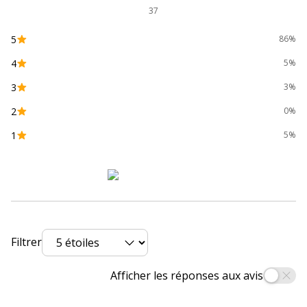
Marque
Exacompta
37
5
Référence produit fabricant
1606E
86%
4
5%
Dimensions et poids
Dimensions et poids
3
3%
2
0%
Largeur
210 mm
1
5%
Profondeur
297 mm
Filtrer
Afficher les réponses aux avis