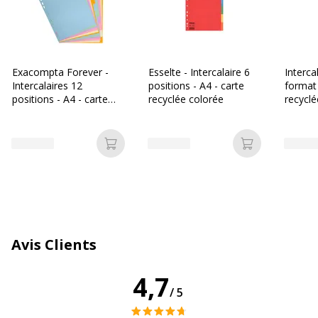
Nombre de positions
6
A onglets
Oui
Exacompta Forever -
Esselte - Intercalaire 6
Interca
Caractéristiques générales
Intercalaires 12
positions - A4 - carte
format 
Caractéristiques générales
positions - A4 - carte
recyclée colorée
recyclé
recyclée couleurs pastel
Catégorie de
Beige, Bleu, Orange, Rose, Vert,
couleur
Violet
Ajouter au panier
Ajouter au p
Quantité incluse
1
Type de produit
Intercalaire
Données d'identification
Avis Clients
Données d'identification
4,7
Code barre maitre
3130630016069
/5