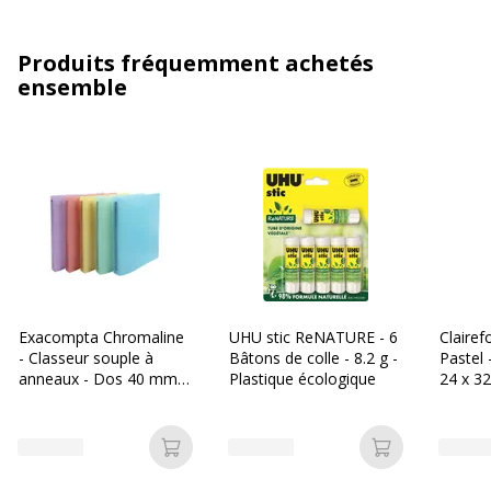
Produits fréquemment achetés
ensemble
Exacompta Chromaline
UHU stic ReNATURE - 6
Claire
- Classeur souple à
Bâtons de colle - 8.2 g -
Pastel 
anneaux - Dos 40 mm -
Plastique écologique
24 x 32
A4+ - disponible dans
grands
différentes couleurs
- dispo
pastels
différe
Ajouter au panier
Ajouter au p