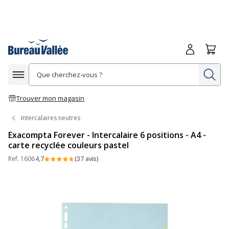
Me connecte
Panie
Re
Afficher la navigation
Trouver mon magasin
Intercalaires neutres
Exacompta Forever - Intercalaire 6 positions - A4 -
carte recyclée couleurs pastel
Ref.
1606
4,7
(37 avis)