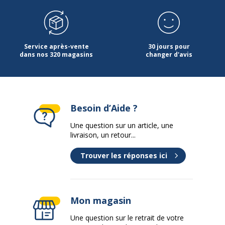
Données d'identification
Données d'identification
Code barre maitre
8718503971056
Service après-vente
30 jours pour
dans nos 320 magasins
changer d'avis
Marque
LaDot
Référence produit fabricant
LAS029
Besoin d’Aide ?
Données logistiques
Données logistiques
Une question sur un article, une
livraison, un retour...
Quantité emballée
1
Trouver les réponses ici
Mon magasin
Une question sur le retrait de votre