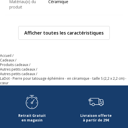
Matériau(x) du
Céramique
produit
Taille
2.2 x 2.2 cm
Afficher toutes les caractéristiques
Taille du
Petit
fabricant
Accueil
Thème/Design
Cœur
Cadeaux
Produits cadeaux
Caractéristiques générales
Autres petits cadeaux
Caractéristiques générales
Autres petits cadeaux
LaDot - Pierre pour tatouage éphémère - en céramique - taille S (2,2 x 2,2 cm) -
cœur
Catégorie de couleur
Beige, Noir
Quantité incluse
1
Retrait Gratuit
Livraison offerte
Type de produit
Pierre de tatouage temporaire
en magasin
à partir de 29€