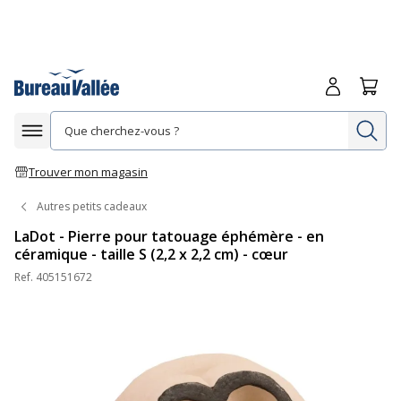
Me connecte
Panie
Re
Afficher la navigation
Trouver mon magasin
Autres petits cadeaux
LaDot - Pierre pour tatouage éphémère - en
céramique - taille S (2,2 x 2,2 cm) - cœur
Ref.
405151672