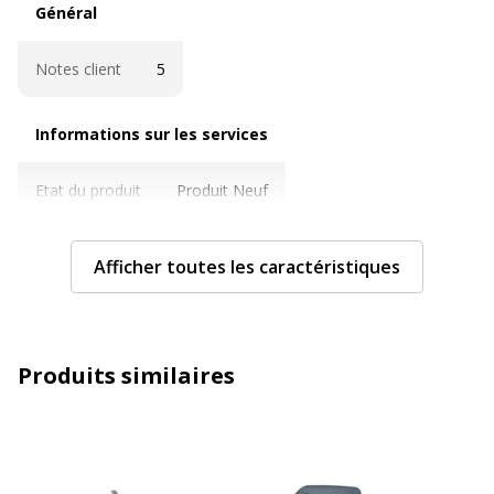
Général
Notes client
5
Informations sur les services
Informations sur les services
Etat du produit
Produit Neuf
Caractéristiques techniques
Caractéristiques techniques
Afficher toutes les caractéristiques
Poids de la charge max
5 kg
Caractéristiques générales
Produits similaires
Caractéristiques générales
Catégorie de couleur
Argent
Quantité incluse
1