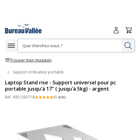
Me connecte
Panie
Re
Afficher la navigation
Trouver mon magasin
Support ordinateur portable
Laptop Stand rise - Support universel pour pc
portable jusqu'à 17" ( jusqu'à 5kg) - argent
Ref.
405128371
5
(1 avis)