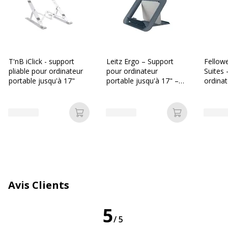
Données d'identification
Données d'identification
Code barre maitre
4005546732145
T'nB iClick - support
Leitz Ergo – Support
Fellow
pliable pour ordinateur
pour ordinateur
Suites 
Marque
DURABLE
portable jusqu'à 17"
portable jusqu'à 17" –
ordinat
Réglable et
jusqu'à
ergonomique – Gris
Référence produit fabricant
505023
Ajouter au panier
Ajouter au p
Garantie
Garantie
Disponibilité des pièces détachées
nc
Avis Clients
Garanties légales
2 ans
5
Dimensions et poids
Dimensions et poids
/5