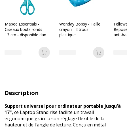
Maped Essentials -
Wonday Bobsy - Taille
Fellowe
Ciseaux bouts ronds -
crayon - 2 trous -
Repose
13 cm - disponible dans
plastique
anti-ba
différentes couleurs
- surfa
Ajouter au panier
Ajouter au p
Description
Support universel pour ordinateur portable jusqu'à
17"
, ce Laptop Stand rise facilite un travail
ergonomique grâce à son réglage flexible de la
hauteur et de l'angle de lecture. Conçu en métal